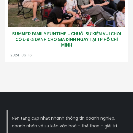
SUMMER FAMILY FUNTIME – CHUỖI SỰ KIỆN VUI CHƠI
CÓ 1-0-2 DÀNH CHO GIA ĐÌNH NGAY TẠI TP HỒ CHÍ
MINH
Nền tảng cập nhật nhanh thông tin doanh nghiệp,
doanh nhân và sự kiện văn hoá – thể thao – giải trí