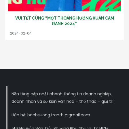
VUI TẾT CÙNG “MỘT THOÁNG HƯƠNG XUÂN CAM
RANH 2024”
Nền tảng cập nhật nhanh thông tin doanh nghiệp,
doanh nhân và sự kiện văn hoá – thể thao – giải trí
Liên hệ: bachsuong.tranthi@gmail.com
146 Nguyễn Văn Trỗi, Phường Phú Nhuận, Tp.HCM