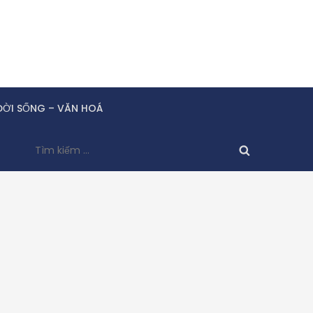
ĐỜI SỐNG – VĂN HOÁ
Tìm
kiếm
cho: