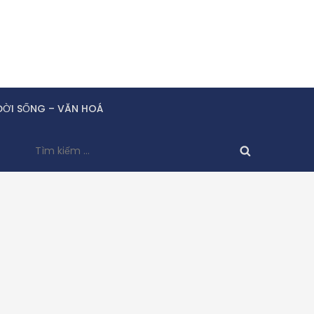
ĐỜI SỐNG – VĂN HOÁ
Tìm
kiếm
cho: