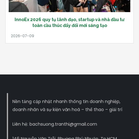
InnoEx 2026 quy tụ lãnh đạo, startup và nhà đầu tư
toàn cầu thúc đẩy đổi mới sáng tạo
Nền tảng cập nhật nhanh thông tin doanh nghiệp,
doanh nhân và sự kiện văn hoá – thể thao – giải trí
Liên hệ: bachsuong.tranthi@gmail.com
146 Nguyễn Văn Trỗi, Phường Phú Nhuận, Tp.HCM