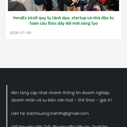
InnoEx 2026 quy tụ lãnh đạo, startup và nhà đầu tư
toàn cầu thúc đẩy đổi mới sáng tạo
Nền tảng cập nhật nhanh thông tin doanh nghiệp,
doanh nhân và sự kiện văn hoá – thể thao – giải trí
Liên hệ: bachsuong.tranthi@gmail.com
146 Nguyễn Văn Trỗi, Phường Phú Nhuận, Tp.HCM