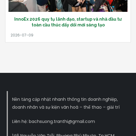
InnoEx 2026 quy tụ lãnh đạo, startup và nhà đầu tư
toàn cầu thúc đẩy đổi mới sáng tạo
Nền tảng cập nhật nhanh thông tin doanh nghiệp,
doanh nhân và sự kiện văn hoá – thể thao – giải trí
Liên hệ: bachsuong.tranthi@gmail.com
146 Nguyễn Văn Trỗi, Phường Phú Nhuận, Tp.HCM