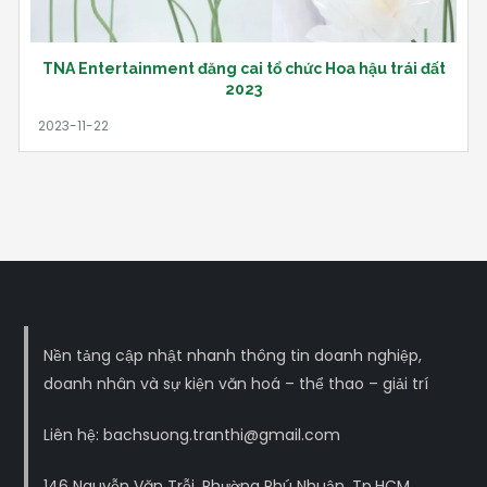
TNA Entertainment đăng cai tổ chức Hoa hậu trái đất
2023
Nền tảng cập nhật nhanh thông tin doanh nghiệp,
doanh nhân và sự kiện văn hoá – thể thao – giải trí
Liên hệ: bachsuong.tranthi@gmail.com
146 Nguyễn Văn Trỗi, Phường Phú Nhuận, Tp.HCM