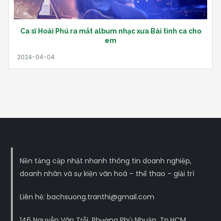
Ca sĩ Hoài Phú ra mắt album nhạc xưa Bài tình ca cho
em
Nền tảng cập nhật nhanh thông tin doanh nghiệp,
doanh nhân và sự kiện văn hoá – thể thao – giải trí
Liên hệ: bachsuong.tranthi@gmail.com
146 Nguyễn Văn Trỗi, Phường Phú Nhuận, Tp.HCM