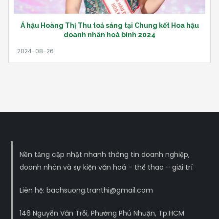
Á hậu Hoàng Thị Thu toả sáng tại Chung kết Hoa hậu
doanh nhân hoà bình 2024
Nền tảng cập nhật nhanh thông tin doanh nghiệp,
doanh nhân và sự kiện văn hoá – thể thao – giải trí
Liên hệ: bachsuong.tranthi@gmail.com
146 Nguyễn Văn Trỗi, Phường Phú Nhuận, Tp.HCM