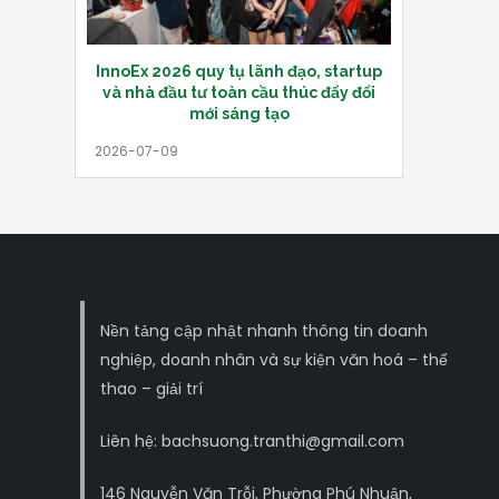
InnoEx 2026 quy tụ lãnh đạo, startup
và nhà đầu tư toàn cầu thúc đẩy đổi
mới sáng tạo
Nền tảng cập nhật nhanh thông tin doanh
nghiệp, doanh nhân và sự kiện văn hoá – thể
thao – giải trí
Liên hệ: bachsuong.tranthi@gmail.com
146 Nguyễn Văn Trỗi, Phường Phú Nhuận,