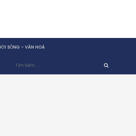
ĐỜI SỐNG – VĂN HOÁ
Tìm
kiếm
cho: