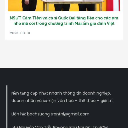
NSƯT Cẩm Tiên và ca sĩ Quốc Đại tặng tiền cho các em
nhỏ mồ côi trong chương trình Mái ấm gia đình Việt
Nền tảng cập nhật nhanh thông tin doanh nghiệp,
doanh nhân và sự kiện văn hoá – thể thao – giải trí
Liên hệ: bachsuong.tranthi@gmail.com
146 Nguyễn Văn Trỗi, Phường Phú Nhuận, Tp.HCM