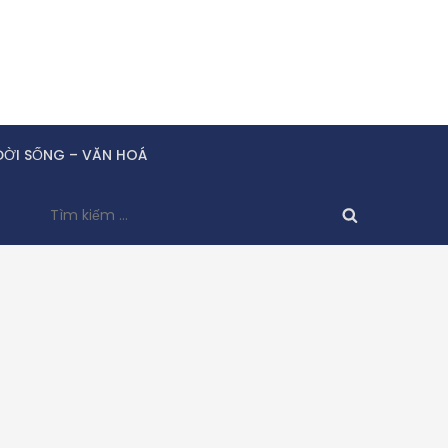
ĐỜI SỐNG – VĂN HOÁ
Tìm
kiếm
cho: