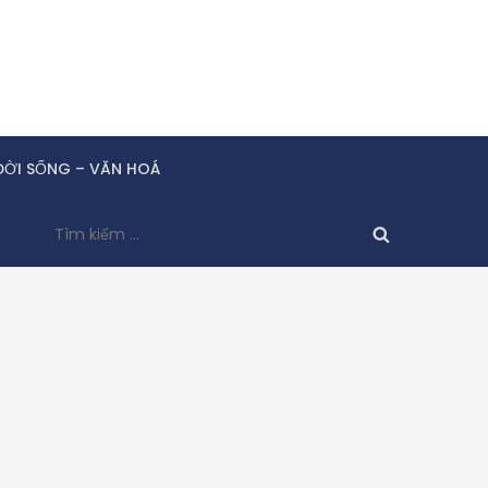
ĐỜI SỐNG – VĂN HOÁ
Tìm
kiếm
cho: