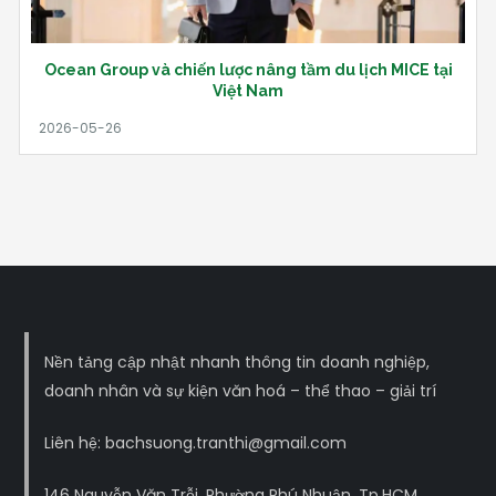
Ocean Group và chiến lược nâng tầm du lịch MICE tại
Việt Nam
Nền tảng cập nhật nhanh thông tin doanh nghiệp,
doanh nhân và sự kiện văn hoá – thể thao – giải trí
Liên hệ: bachsuong.tranthi@gmail.com
146 Nguyễn Văn Trỗi, Phường Phú Nhuận, Tp.HCM