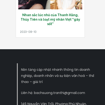
Nhan sắc lúc nhỏ của Thanh Hằng,
Thùy Tiên và loạt mỹ nhân Việt “gây
sốt”
Nền tảng cập nhật nhanh thông tin doanh
nghiệp, doanh nhân và sự kiện văn hoá – thể
thao – giải trí
Liên hệ: bachsuong.tranthi@gmail.com
146 Nguyễn Văn Trỗi, Phường Phú Nhuận,