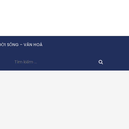
ĐỜI SỐNG – VĂN HOÁ
Tìm
kiếm
cho: