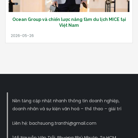
Ocean Group và chiến lược nâng tầm du lịch MICE tại
Việt Nam
Nền tảng cập nhật nhanh thông tin doanh nghiệp,
doanh nhân và sự kiện văn hoá – thể thao – giải trí
Liên hệ: bachsuong.tranthi@gmail.com
146 Nguyễn Văn Trỗi, Phường Phú Nhuận, Tp.HCM