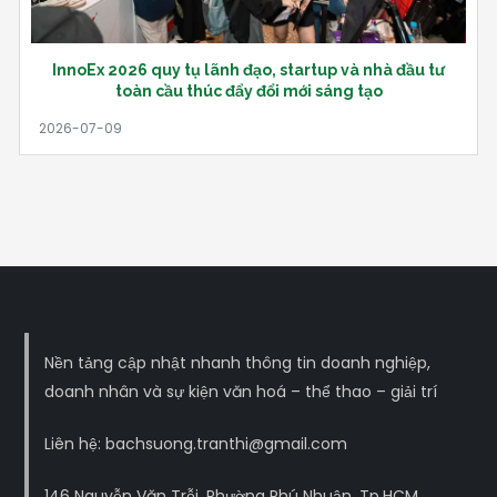
InnoEx 2026 quy tụ lãnh đạo, startup và nhà đầu tư
toàn cầu thúc đẩy đổi mới sáng tạo
Nền tảng cập nhật nhanh thông tin doanh nghiệp,
doanh nhân và sự kiện văn hoá – thể thao – giải trí
Liên hệ: bachsuong.tranthi@gmail.com
146 Nguyễn Văn Trỗi, Phường Phú Nhuận, Tp.HCM