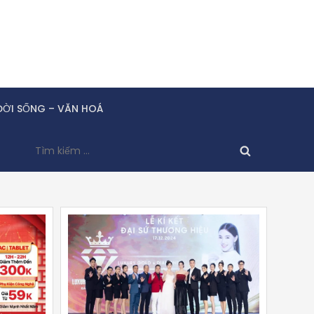
ĐỜI SỐNG – VĂN HOÁ
Tìm
kiếm
cho: