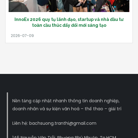
InnoEx 2026 quy tụ lãnh đạo, startup và nhà đầu tư
toàn cầu thúc đẩy đổi mới sáng tạo
Nền tảng cập nhật nhanh thông tin doanh nghiệp,
doanh nhân và sự kiện văn hoá – thể thao – giải trí
Liên hệ: bachsuong.tranthi@gmail.com
146 Nguyễn Văn Trỗi, Phường Phú Nhuận, Tp.HCM