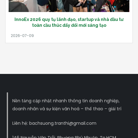
InnoEx 2026 quy tụ lãnh đạo, startup và nhà đầu tư
toàn cầu thúc đẩy đổi mới sáng tạo
Nền tảng cập nhật nhanh thông tin doanh nghiệp,
doanh nhân và sự kiện văn hoá – thể thao – giải trí
Liên hệ: bachsuong.tranthi@gmail.com
146 Nguyễn Văn Trỗi, Phường Phú Nhuận, Tp.HCM