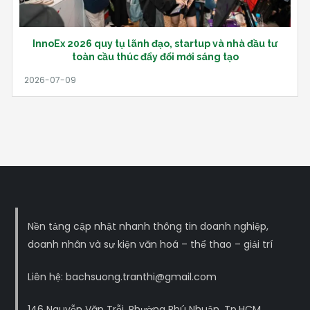
InnoEx 2026 quy tụ lãnh đạo, startup và nhà đầu tư
toàn cầu thúc đẩy đổi mới sáng tạo
Nền tảng cập nhật nhanh thông tin doanh nghiệp,
doanh nhân và sự kiện văn hoá – thể thao – giải trí
Liên hệ: bachsuong.tranthi@gmail.com
146 Nguyễn Văn Trỗi, Phường Phú Nhuận, Tp.HCM