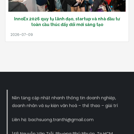
InnoEx 2026 quy tụ lãnh đạo, startup và nhà đầu tư
toàn cầu thúc đẩy đổi mới sáng tạo
Nền tảng cập nhật nhanh thông tin doanh nghiệp,
doanh nhân và sự kiện văn hoá – thể thao – giải trí
Liên hệ: bachsuong.tranthi@gmail.com
146 Nguyễn Văn Trỗi, Phường Phú Nhuận, Tp.HCM