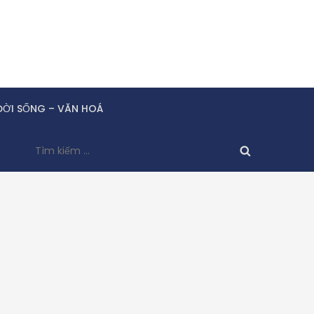
ĐỜI SỐNG – VĂN HOÁ
Tìm
kiếm
cho: