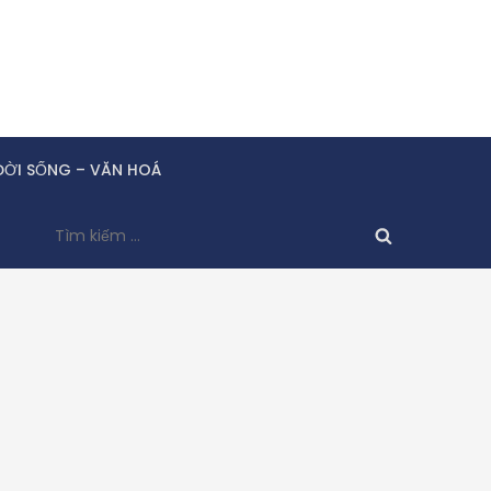
ĐỜI SỐNG – VĂN HOÁ
Tìm
kiếm
cho: