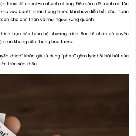
điện thoại để check-in nhanh chóng. Đến sớm để tránh ùn tắc
a khu vực booth nhãn hàng trước khi show diễn bắt đầu. Tuân
toàn cho bản thân và mọi người xung quanh.
hình trực tiếp toàn bộ chương trình. Ban tổ chức có quyền
kiện mà không cần thông báo trước.
ến khích’’ khán giả sử dụng “phao’’ gồm lyric/lời bài hát của
ễn trên sân khấu.