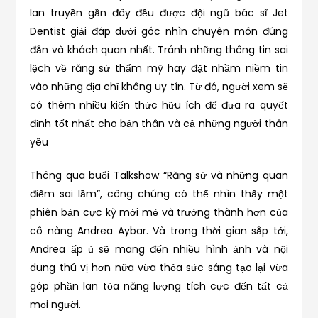
lan truyền gần đây đều được đội ngũ bác sĩ Jet
Dentist giải đáp dưới góc nhìn chuyên môn đúng
đắn và khách quan nhất. Tránh những thông tin sai
lệch về răng sứ thẩm mỹ hay đặt nhầm niềm tin
vào những địa chỉ không uy tín. Từ đó, người xem sẽ
có thêm nhiều kiến thức hữu ích để đưa ra quyết
định tốt nhất cho bản thân và cả những người thân
yêu
Thông qua buổi Talkshow “Răng sứ và những quan
điểm sai lầm”, công chúng có thể nhìn thấy một
phiên bản cực kỳ mới mẻ và trưởng thành hơn của
cô nàng Andrea Aybar. Và trong thời gian sắp tới,
Andrea ấp ủ sẽ mang đến nhiều hình ảnh và nội
dung thú vị hơn nữa vừa thỏa sức sáng tạo lại vừa
góp phần lan tỏa năng lượng tích cực đến tất cả
mọi người.