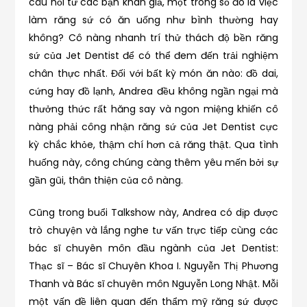
câu hỏi từ các bạn khán giả, một trong số đó là việc
làm răng sứ có ăn uống như bình thường hay
không? Cô nàng nhanh trí thử thách độ bền răng
sứ của Jet Dentist để có thể đem đến trải nghiệm
chân thực nhất. Đối với bất kỳ món ăn nào: đồ dai,
cứng hay đồ lạnh, Andrea đều không ngần ngại mà
thưởng thức rất hăng say và ngon miệng khiến cô
nàng phải công nhận răng sứ của Jet Dentist cực
kỳ chắc khỏe, thậm chí hơn cả răng thật. Qua tình
huống này, công chúng càng thêm yêu mến bởi sự
gần gũi, thân thiện của cô nàng.
Cũng trong buổi Talkshow này, Andrea có dịp được
trò chuyện và lắng nghe tư vấn trực tiếp cùng các
bác sĩ chuyên môn đầu ngành của Jet Dentist:
Thạc sĩ – Bác sĩ Chuyên Khoa I. Nguyễn Thị Phương
Thanh và Bác sĩ chuyên môn Nguyễn Long Nhật. Mỗi
một vấn đề liên quan đến thẩm mỹ răng sứ được