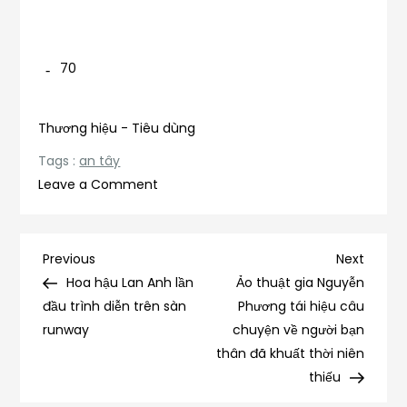
70
Thương hiệu - Tiêu dùng
Tags :
an tây
on
Leave a Comment
Chăm
sóc
răng
Điều
Previous
Next
Previous
Next
miệng
Post
Post
Hoa hậu Lan Anh lần
Ảo thuật gia Nguyễn
hướng
đúng
đầu trình diễn trên sàn
Phương tái hiệu câu
cách
runway
chuyện về người bạn
bài
như
thân đã khuất thời niên
An
thiếu
viết
Tây