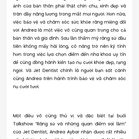
ảnh của bản thân phải thật chỉn chu, xinh đẹp và
tràn đầy năng lượng trong mắt mọi người. Hơn nữa,
việc bảo vệ và chăm sóc sức khỏe răng miệng đối
với Andrea là một việc vô cùng quan trọng cho cả
bản thân và gia đình. Sau lần thẩm mỹ răng sứ đầu
tiên không mấy hài lòng, cô nàng trở nên kỹ tính
hơn trong việc lựa chọn điểm đến nha khoa uy tín
để cùng đồng hành kiến tạo nụ cười khỏe đẹp, rạng
ngời. Và Jet Dentist chính là người bạn sát cánh
cùng Andrea trên hành trình bảo vệ và chăm sóc
nụ cười tươi.
Một điều vô cùng thú vị và đặc biệt tại buổi
Talkshow “Răng sứ và những quan điểm sai lầm”
của Jet Dentist, Andrea Aybar nhận được rất nhiều