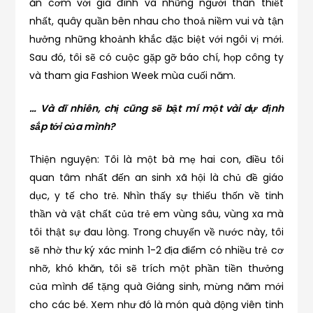
ăn cơm với gia đình và những người thân thiết
nhất, quây quần bên nhau cho thoả niềm vui và tận
hưởng những khoảnh khắc đặc biệt với ngôi vị mới.
Sau đó, tôi sẽ có cuộc gặp gỡ báo chí, họp công ty
và tham gia Fashion Week mùa cuối năm.
… Và dĩ nhiên, chị cũng sẽ bật mí một vài dự định
sắp tới của mình?
Thiện nguyện: Tôi là một bà mẹ hai con, điều tôi
quan tâm nhất đến an sinh xã hội là chủ đề giáo
dục, y tế cho trẻ. Nhìn thấy sự thiếu thốn về tinh
thần và vật chất của trẻ em vùng sâu, vùng xa mà
tôi thật sự đau lòng. Trong chuyến về nước này, tôi
sẽ nhờ thư ký xác minh 1-2 địa điểm có nhiều trẻ cơ
nhỡ, khó khăn, tôi sẽ trích một phần tiền thưởng
của mình để tặng quà Giáng sinh, mừng năm mới
cho các bé. Xem như đó là món quà động viên tinh