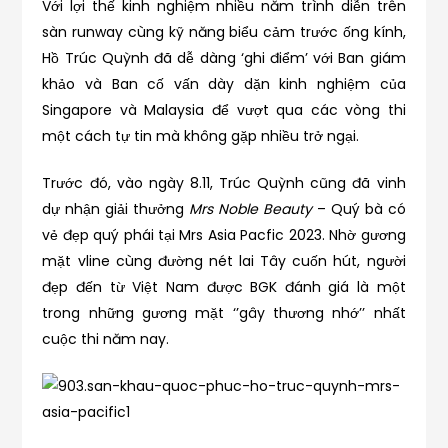
Với lợi thế kinh nghiệm nhiều năm trình diễn trên
sàn runway cùng kỹ năng biểu cảm trước ống kính,
Hồ Trúc Quỳnh đã dễ dàng ‘ghi điểm’ với Ban giám
khảo và Ban cố vấn dày dặn kinh nghiệm của
Singapore và Malaysia để vượt qua các vòng thi
một cách tự tin mà không gặp nhiều trở ngại.
Trước đó, vào ngày 8.11, Trúc Quỳnh cũng đã vinh
dự nhận giải thưởng
Mrs Noble Beauty
– Quý bà có
vẻ đẹp quý phái tại Mrs Asia Pacfic 2023. Nhờ gương
mặt vline cùng đường nét lai Tây cuốn hút, người
đẹp đến từ Việt Nam được BGK đánh giá là một
trong những gương mặt ‘’gây thương nhớ’’ nhất
cuộc thi năm nay.