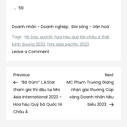
59
Doanh nhân - Doanh nghiệp
,
Đời sống - Văn hoá
Tags :
hồ trúc quỳnh
,
hoa hậu quý bà châu á thái
bình dương 2023
,
mrs asia pacific 2023
on
Leave a Comment
Danh
hiệu
Hoa
Điều
Previous
Next
Previous
Next
hậu
Post
Post
‘’Bà trùm’’ L.A.Star
MC Phạm Trường Giang
hướng
Quý
tham gia thi đấu tại Mrs
nhận giải thưởng Cúp
bà
Asia International 2023 –
vàng Doanh nhân tiêu
bài
Châu
Hoa hậu Quý bà Quốc tế
biểu 2023
Á
Châu Á
viết
Thái
Bình