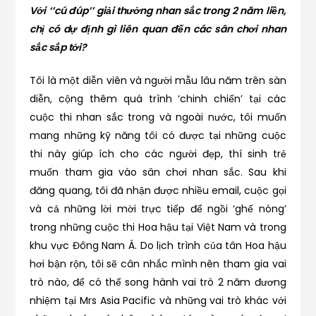
Với ‘’cú đúp’’ giải thưởng nhan sắc trong 2 năm liền,
chị có dự định gì liên quan đến các sân chơi nhan
sắc sắp tới?
Tôi là một diễn viên và người mẫu lâu năm trên sàn
diễn, cộng thêm quá trình ‘chinh chiến’ tại các
cuộc thi nhan sắc trong và ngoài nước, tôi muốn
mang những kỹ năng tôi có được tại những cuộc
thi này giúp ích cho các người đẹp, thí sinh trẻ
muốn tham gia vào sân chơi nhan sắc. Sau khi
đăng quang, tôi đã nhận được nhiều email, cuộc gọi
và cả những lời mời trực tiếp để ngồi ‘ghế nóng’
trong những cuộc thi Hoa hậu tại Việt Nam và trong
khu vực Đông Nam Á. Do lịch trình của tân Hoa hậu
hơi bận rộn, tôi sẽ cân nhắc mình nên tham gia vai
trò nào, để có thể song hành vai trò 2 năm đương
nhiệm tại Mrs Asia Pacific và những vai trò khác với