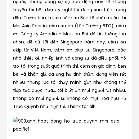
người, nhưng cũng sợ sự xúc động này sẽ không
truyền tải hết được ý nghĩ tôi đang xáo trộn trong
đầu. Trước tiên, tôi xin cảm ơn Ban tổ chức cuộc thi
Mrs Asia Pacific, cảm ơn bà (tên Trưởng BTC), cảm
ơn Công ty Amedia – Mrs Jen Bùi đã tin tưởng lựa
chọn, đề cử tôi đến Singapore năm nay, cảm ơn
ekip từ Việt Nam, cảm ơn ekip tại Singapore, các
nhà thiết kế, nhiếp ảnh và cộng sự đã điều phối, hỗ
trợ tôi trong suốt quá trình thi, cảm ơn gia đình, bạn
bè và khán giả đã ủng hộ tinh thần, động viên rất
nhiều những lúc tôi thấy mình gần như không thể
tiếp tục được nữa… tôi biết ơn mọi người rất nhiều.
Không có mọi người, sẽ không có một Hoa hậu Hồ
Trúc Quỳnh như hiện tại. Thank for all!