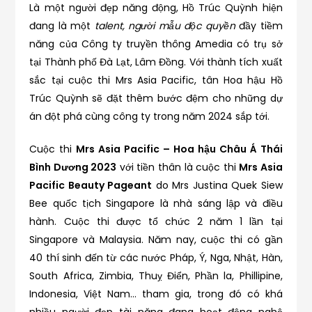
Là một người đẹp năng động, Hồ Trúc Quỳnh hiện
đang là một
talent, người mẫu độc quyền
đầy tiềm
năng của Công ty truyền thông Amedia có trụ sở
tại Thành phố Đà Lạt, Lâm Đồng. Với thành tích xuất
sắc tại cuộc thi Mrs Asia Pacific, tân Hoa hậu Hồ
Trúc Quỳnh sẽ đặt thêm bước đệm cho những dự
án đột phá cùng công ty trong năm 2024 sắp tới.
Cuộc thi
Mrs Asia Pacific – Hoa hậu Châu Á Thái
Bình Dương 2023
với tiền thân là cuộc thi
Mrs Asia
Pacific Beauty Pageant
do Mrs Justina Quek Siew
Bee quốc tịch Singapore là nhà sáng lập và điều
hành. Cuộc thi được tổ chức 2 năm 1 lần tại
Singapore và Malaysia. Năm nay, cuộc thi có gần
40 thí sinh đến từ các nước Pháp, Ý, Nga, Nhật, Hàn,
South Africa, Zimbia, Thuỵ Điển, Phần la, Phillipine,
Indonesia, Việt Nam… tham gia, trong đó có khá