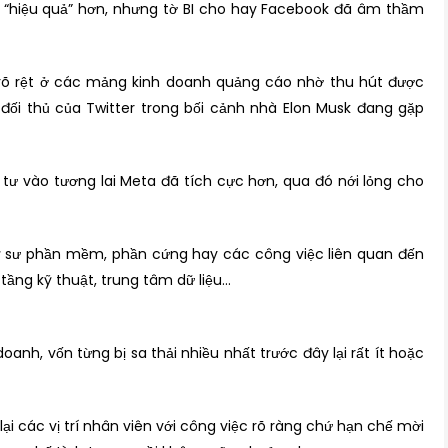
 “hiệu quả” hơn, nhưng tờ BI cho hay Facebook đã âm thầm
 rõ rệt ở các mảng kinh doanh quảng cáo nhờ thu hút được
ối thủ của Twitter trong bối cảnh nhà Elon Musk đang gặp
tư vào tương lai Meta đã tích cực hơn, qua đó nới lỏng cho
 kỹ sư phần mềm, phần cứng hay các công việc liên quan đến
ầng kỹ thuật, trung tâm dữ liệu…
oanh, vốn từng bị sa thải nhiều nhất trước đây lại rất ít hoặc
ại các vị trí nhân viên với công việc rõ ràng chứ hạn chế mời