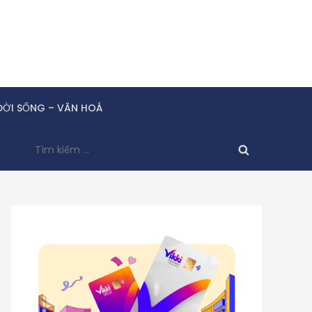
ĐỜI SỐNG – VĂN HOÁ
Tìm
kiếm
cho: