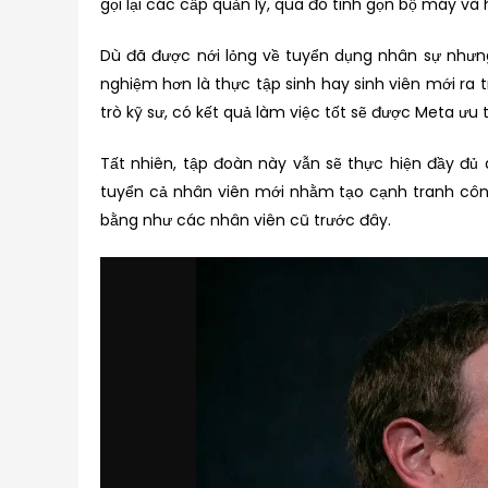
gọi lại các cấp quản lý, qua đó tinh gọn bộ máy và
Dù đã được nới lỏng về tuyển dụng nhân sự nhưn
nghiệm hơn là thực tập sinh hay sinh viên mới ra 
trò kỹ sư, có kết quả làm việc tốt sẽ được Meta ưu ti
Tất nhiên, tập đoàn này vẫn sẽ thực hiện đầy đủ
tuyển cả nhân viên mới nhằm tạo cạnh tranh công
bằng như các nhân viên cũ trước đây.