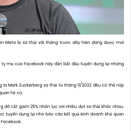
iên Meta bị sa thải vài tháng trước đây hiện đang được mời
 ty mẹ của Facebook này dần bắt đầu tuyển dụng lại những
g bị Mark Zuckerberg sa thải từ tháng 11/2022 đều có thể nộp
quan hệ cũ.
g đã cắt giảm 25% nhân lực với nhiều đợt sa thải khác nhau.
ược tuyển dụng lại nhờ báo cáo kết quả kinh doanh khả quan
i Facebook.