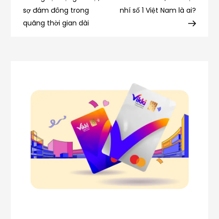
–
sợ đám đông trong
nhí số 1 Việt Nam là ai?
bài
hoa
quãng thời gian dài
hậu
viết
Trần
Bích
Vân
tiên
phong
khởi
xướng
đề
án
xây
dựng
“Định
danh
Đất