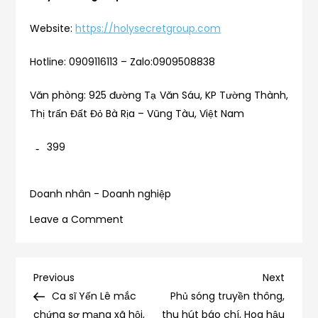
Website:
https://holysecretgroup.com
Hotline: 0909116113 – Zalo:0909508838
Văn phòng: 925 đường Tạ Văn Sáu, KP Tường Thành,
Thị trấn Đất Đỏ Bà Rịa – Vũng Tàu, Việt Nam
399
Doanh nhân - Doanh nghiệp
on
Leave a Comment
Diễn
viên
–
Điều
Previous
Next
Previous
Next
nhà
Post
Post
Ca sĩ Yến Lê mắc
Phủ sóng truyền thông,
hướng
thơ
chứng sợ mạng xã hội,
thu hút báo chí, Hoa hậu