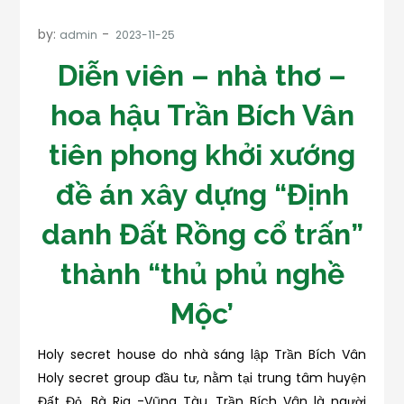
by:
admin
Diễn viên – nhà thơ –
hoa hậu Trần Bích Vân
tiên phong khởi xướng
đề án xây dựng “Định
danh Đất Rồng cổ trấn”
thành “thủ phủ nghề
Mộc’
Holy secret house do nhà sáng lập Trần Bích Vân
Holy secret group đầu tư, nằm tại trung tâm huyện
Đất Đỏ, Bà Rịa -Vũng Tàu. Trần Bích Vân là người