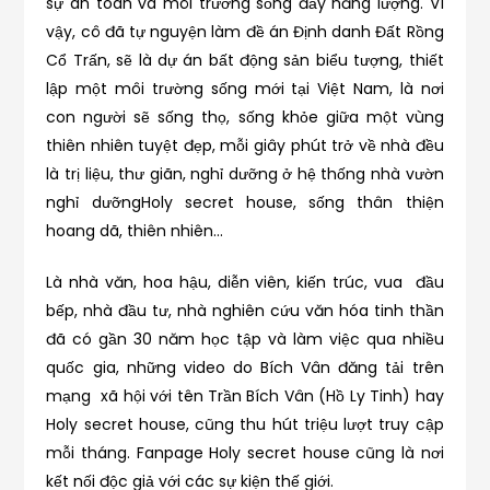
sự an toàn và môi trường sống đầy năng lượng. Vì
vậy, cô đã tự nguyện làm đề án Định danh Đất Rồng
Cổ Trấn, sẽ là dự án bất động sản biểu tượng, thiết
lập một môi trường sống mới tại Việt Nam, là nơi
con người sẽ sống thọ, sống khỏe giữa một vùng
thiên nhiên tuyệt đẹp, mỗi giây phút trở về nhà đều
là trị liệu, thư giãn, nghỉ dưỡng ở hệ thống nhà vườn
nghỉ dưỡngHoly secret house, sống thân thiện
hoang dã, thiên nhiên…
Là nhà văn, hoa hậu, diễn viên, kiến trúc, vua đầu
bếp, nhà đầu tư, nhà nghiên cứu văn hóa tinh thần
đã có gần 30 năm học tập và làm việc qua nhiều
quốc gia, những video do Bích Vân đăng tải trên
mạng xã hội với tên Trần Bích Vân (Hồ Ly Tinh) hay
Holy secret house, cũng thu hút triệu lượt truy cập
mỗi tháng. Fanpage Holy secret house cũng là nơi
kết nối độc giả với các sự kiện thế giới.