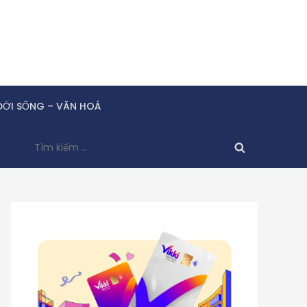
ĐỜI SỐNG – VĂN HOÁ
Tìm
kiếm
cho: