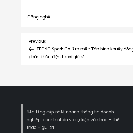
Công nghệ
Điều
Previous
Previous
Post
TECNO Spark Go 3 ra mắt: Tân binh khuấy độn
hướng
phân khúc điện thoại giá rẻ
bài
viết
Nền tảng cập nhật nhanh thông tin doanh
nghiệp, doanh nhân và sự kiện văn hoá – thể
thao – giải trí