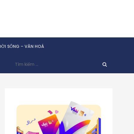
ĐỜI SỐNG – VĂN HOÁ
Tìm
kiếm
cho: