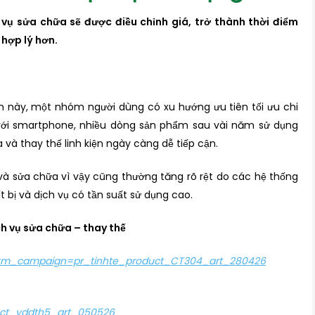
 vụ sửa chữa sẽ được điều chỉnh giá, trở thành thời điểm
 hợp lý hơn.
iểm này, một nhóm người dùng có xu hướng ưu tiên tối ưu chi
 với smartphone, nhiều dòng sản phẩm sau vài năm sử dụng
 và thay thế linh kiện ngày càng dễ tiếp cận.
và sửa chữa vì vậy cũng thường tăng rõ rệt do các hệ thống
ết bị và dịch vụ có tần suất sử dụng cao.
h vụ sửa chữa – thay thế
&utm_campaign=pr_tinhte_product_CT304_art_280426
ct_vddth5_art_050526