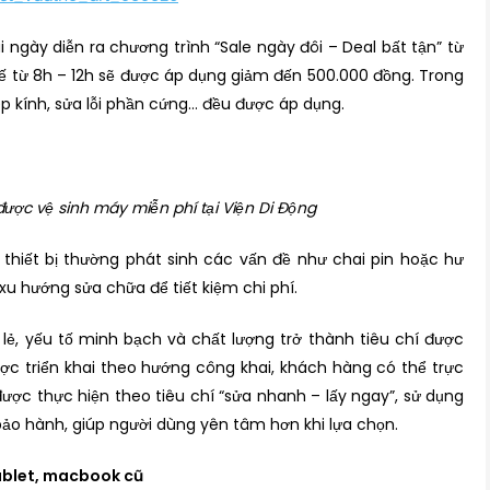
 ngày diễn ra chương trình “Sale ngày đôi – Deal bất tận” từ
hế từ 8h – 12h sẽ được áp dụng giảm đến 500.000 đồng. Trong
p kính, sửa lỗi phần cứng… đều được áp dụng.
ược vệ sinh máy miễn phí tại Viện Di Động
 thiết bị thường phát sinh các vấn đề như chai pin hoặc hư
xu hướng sửa chữa để tiết kiệm chi phí.
ỏ lẻ, yếu tố minh bạch và chất lượng trở thành tiêu chí được
ược triển khai theo hướng công khai, khách hàng có thể trực
 được thực hiện theo tiêu chí “sửa nhanh – lấy ngay”, sử dụng
 bảo hành, giúp người dùng yên tâm hơn khi lựa chọn.
tablet, macbook cũ