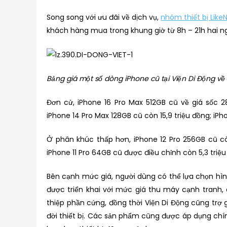
Song song với ưu đãi về dịch vụ,
nhóm thiết bị Like
khách hàng mua trong khung giờ từ 8h – 21h hai ng
Bảng giá một số dòng iPhone cũ tại Viện Di Động về g
Đơn cử, iPhone 16 Pro Max 512GB cũ về giá sốc 28,
iPhone 14 Pro Max 128GB cũ còn 15,9 triệu đồng; iPho
Ở phân khúc thấp hơn, iPhone 12 Pro 256GB cũ cò
iPhone 11 Pro 64GB cũ được điều chỉnh còn 5,3 triệ
Bên cạnh mức giá, người dùng có thể lựa chọn hình
được triển khai với mức giá thu máy cạnh tranh,
thiệp phần cứng, đồng thời Viện Di Động cũng trợ 
đời thiết bị. Các sản phẩm cũng được áp dụng chí