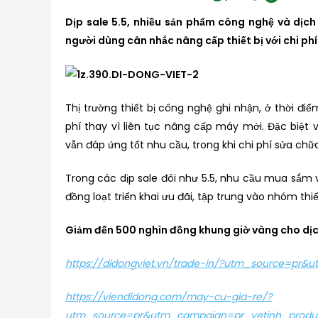
Dịp sale 5.5, nhiều sản phẩm công nghệ và dịch
người dùng cân nhắc nâng cấp thiết bị với chi phí
Thị trường thiết bị công nghệ ghi nhận, ở thời đ
phí thay vì liên tục nâng cấp máy mới. Đặc biệt
vẫn đáp ứng tốt nhu cầu, trong khi chi phí sửa chữa
Trong các dịp sale đôi như 5.5, nhu cầu mua sắm 
đồng loạt triển khai ưu đãi, tập trung vào nhóm thi
Giảm đến 500 nghìn đồng khung giờ vàng cho dịc
https://didongviet.vn/trade-in/?utm_source=pr
https://viendidong.com/may-cu-gia-re/?
utm_source=pr&utm_campaign=pr_vetinh_produ