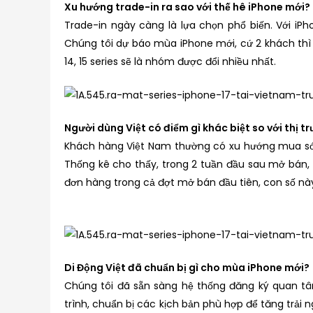
Xu hướng trade-in ra sao với thế hê iPhone mới?
Trade-in ngày càng là lựa chọn phổ biến. Với iP
Chúng tôi dự báo mùa iPhone mới, cứ 2 khách thì c
14, 15 series sẽ là nhóm được đổi nhiều nhất.
Người dùng Việt có điểm gì khác biệt so với thị t
Khách hàng Việt Nam thường có xu hướng mua sớm 
Thống kê cho thấy, trong 2 tuần đầu sau mở bán
đơn hàng trong cả đợt mở bán đầu tiên, con số này 
Di Động Việt đã chuẩn bị gì cho mùa iPhone mới?
Chúng tôi đã sẵn sàng hệ thống đăng ký quan tâ
trình, chuẩn bị các kịch bản phù hợp để tăng trải