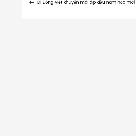
Post
Di Động Việt khuyến mãi dịp đầu năm học mới
hướng
bài
viết