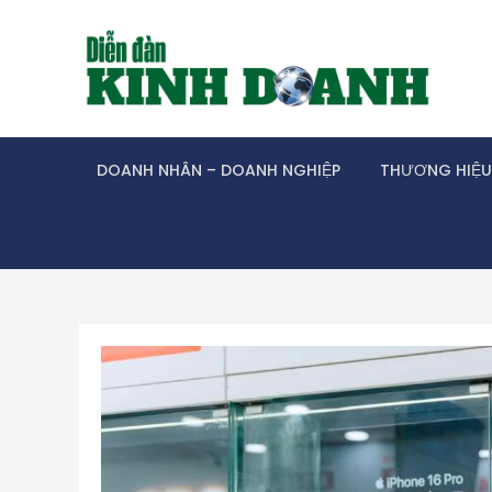
Skip
to
content
DOANH NHÂN – DOANH NGHIỆP
THƯƠNG HIỆU