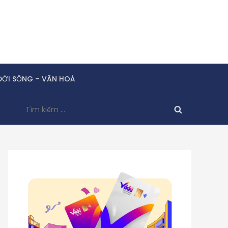
ĐỜI SỐNG – VĂN HOÁ
Tìm
kiếm
cho: