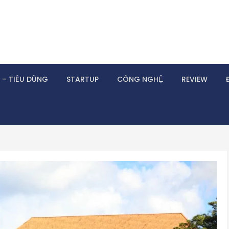
 – TIÊU DÙNG
STARTUP
CÔNG NGHỆ
REVIEW