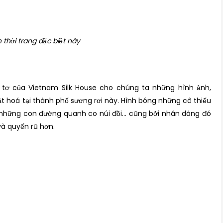
 thời trang đặc biệt này
tơ của Vietnam Silk House cho chúng ta những hình ảnh,
 hoá tại thành phố sương rơi này. Hình bóng những cô thiếu
ên những con đường quanh co núi đồi… cũng bởi nhân dáng đó
à quyến rũ hơn.