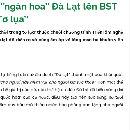
’ngàn hoa’’ Đà Lạt lên BST
Tơ lụa’’
thời trang t
ơ lụa’
thuộc chuỗi chương trình Triển lãm nghệ
lạt đã diễn ra vô cùng ấm áp
và
lãng mạn
tại khuôn viên
 tự tiếng Latin từ địa danh “Đà Lạt” thành một câu khái quát
’cho người này niềm vui, cho người kia sức khỏe’’
. Hơn một thế
 hệ giá trị của nó, các thế hệ cư dân Đà Lạt đã biến vùng đại
ốc hoa” của cả nước, điều này tạo nên sức sống, sự tươi
phẩm quý báu mà thiên nhiên hào phóng ban tặng cho người