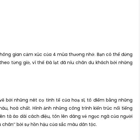
không gian cảm xúc của 4 mùa thương nhớ. Bạn có thể đứng
theo từng giờ, vì thế Đà lạt đã níu chân du khách bởi những
vẽ bởi những nét cọ tinh tế của hoạ sĩ, tô điểm bằng những
, hoá chất. Hình ảnh những công trình kiến trúc nổi tiếng
rên tà áo dài cách điệu, tôn lên dáng vẻ ngọc ngà của người
u chân’’ bởi sự hồn hậu của sắc màu dân tộc.