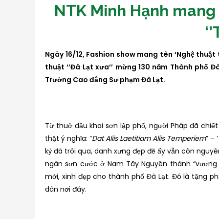
NTK Minh Hạnh mang ‘
‘’
Ngày 16/12, F
ashion show mang tên ‘Nghệ
thuật 
thuật ‘’Đà Lạt xưa’’
mừng 130 năm Thành phố Đà 
Trường Cao đẳng Sư phạm Đà Lạt.
Từ thuở đầu khai sơn lập phố, người Pháp đã chiết
thật ý nghĩa: “
Dat Aliis Laetitiam Aliis Temperiem
” – ‘
kỷ đã trôi qua, danh xưng đẹp đẽ ấy vẫn còn nguyên
ngàn sơn cước ở Nam Tây Nguyên thành “vương qu
mới, xinh đẹp cho thành phố Đà Lạt. Đó là tặng 
dân nơi đây.