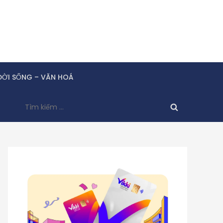
ĐỜI SỐNG – VĂN HOÁ
Tìm
kiếm
cho: