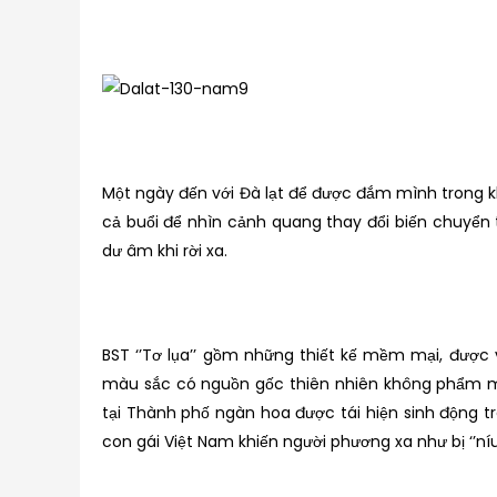
Một ngày đến với Đà lạt để được đắm mình trong 
cả buổi để nhìn cảnh quang thay đổi biến chuyển 
dư âm khi rời xa.
BST ‘’Tơ lụa’’ gồm những thiết kế mềm mại, được 
màu sắc có nguồn gốc thiên nhiên không phẩm màu
tại Thành phố ngàn hoa được tái hiện sinh động t
con gái Việt Nam khiến người phương xa như bị ‘’ní