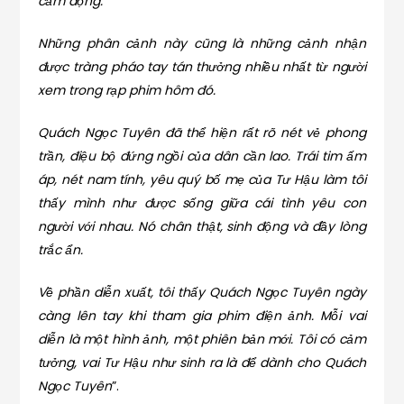
cảm động.
Những phân cảnh này cũng là những cảnh nhận
được tràng pháo tay tán thưởng nhiều nhất từ người
xem trong rạp phim hôm đó.
Quách Ngọc Tuyên đã thể hiện rất rõ nét vẻ phong
trần, điệu bộ đứng ngồi của dân cần lao. Trái tim ấm
áp, nét nam tính, yêu quý bố mẹ của Tư Hậu làm tôi
thấy mình như được sống giữa cái tình yêu con
người với nhau. Nó chân thật, sinh động và đầy lòng
trắc ẩn.
Về phần diễn xuất, tôi thấy Quách Ngọc Tuyên ngày
càng lên tay khi tham gia phim điện ảnh. Mỗi vai
diễn là một hình ảnh, một phiên bản mới. Tôi có cảm
tưởng, vai Tư Hậu như sinh ra là để dành cho Quách
Ngọc Tuyên
”.