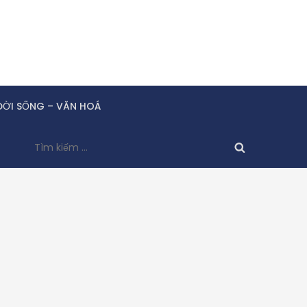
ĐỜI SỐNG – VĂN HOÁ
Tìm
kiếm
cho: