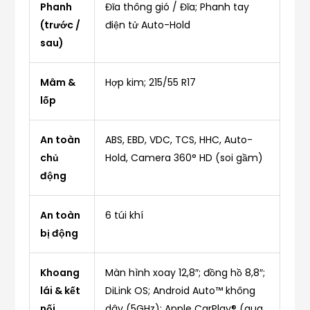
Phanh
Đĩa thông gió / Đĩa; Phanh tay
(trước /
điện tử Auto-Hold
sau)
Mâm &
Hợp kim; 215/55 R17
lốp
An toàn
ABS, EBD, VDC, TCS, HHC, Auto-
chủ
Hold, Camera 360° HD (soi gầm)
động
An toàn
6 túi khí
bị động
Khoang
Màn hình xoay 12,8″; đồng hồ 8,8″;
lái & kết
DiLink OS; Android Auto™ không
nối
dây (5GHz); Apple CarPlay® (qua