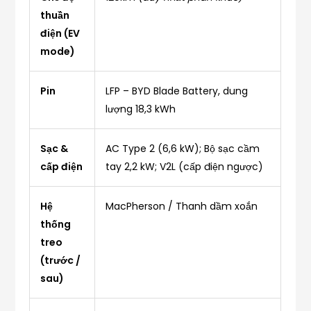
thuần
điện (EV
mode)
Pin
LFP – BYD Blade Battery, dung
lượng 18,3 kWh
Sạc &
AC Type 2 (6,6 kW); Bộ sạc cầm
cấp điện
tay 2,2 kW; V2L (cấp điện ngược)
Hệ
MacPherson / Thanh dầm xoắn
thống
treo
(trước /
sau)