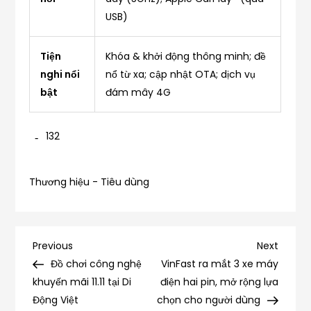
USB)
Tiện
Khóa & khởi động thông minh; đề
nghi nổi
nổ từ xa; cập nhật OTA; dịch vụ
bật
đám mây 4G
132
Thương hiệu - Tiêu dùng
Điều
Previous
Next
Previous
Next
Post
Post
Đồ chơi công nghệ
VinFast ra mắt 3 xe máy
hướng
khuyến mãi 11.11 tại Di
điện hai pin, mở rộng lựa
Động Việt
chọn cho người dùng