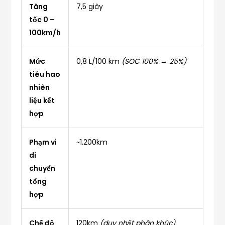
Tăng
7,5 giây
tốc 0 –
100km/h
Mức
0,8 L/100 km
(SOC 100% → 25%)
tiêu hao
nhiên
liệu kết
hợp
Phạm vi
~1.200km
di
chuyển
tổng
hợp
Chế độ
120km
(duy nhất phân khúc)