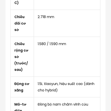
C)
Chiều
2.718 mm
dài cơ
sở
Chiều
1.580 / 1.590 mm
rộng cơ
sở
(trước/
sau)
Động cơ
1.5L Xiaoyun, hiệu suất cao (dành
xăng
cho hybrid)
Mô-tơ
Đồng bộ nam châm vĩnh cửu
điện