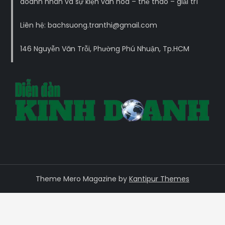
doanh nhân và sự kiện văn hoá – thể thao – giải trí
Liên hệ: bachsuong.tranthi@gmail.com
146 Nguyễn Văn Trỗi, Phường Phú Nhuận, Tp.HCM
Theme Mero Magazine by
Kantipur Themes