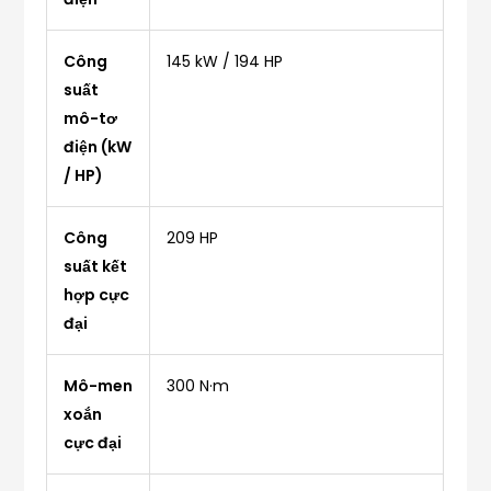
Công
145 kW / 194 HP
suất
mô-tơ
điện (kW
/ HP)
Công
209 HP
suất kết
hợp cực
đại
Mô-men
300 N·m
xoắn
cực đại