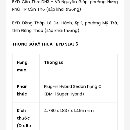
BYD Cần Thơ: DH3 – Võ Nguyên Giáp, phường Hưng
Phú, TP Cần Thơ (sắp khai trương)
BYD Đồng Tháp: Lê Đại Hành, ấp 1, phường Mỹ Trà,
tỉnh Đồng Tháp (sắp khai trương)
THÔNG SỐ KỸ THUẬT BYD SEAL 5
Hạng
Thông số
mục
Phân
Plug-in Hybrid Sedan hạng C
khúc
(DM-i Super Hybrid)
Kích
4.780 x 1.837 x 1.495 mm
thước
(D x R x