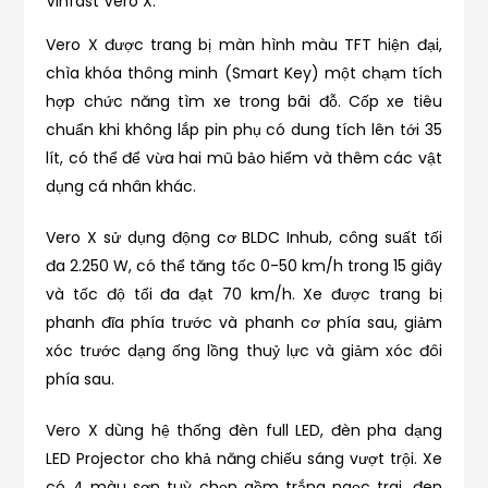
Vinfast Vero X.
Vero X được trang bị màn hình màu TFT hiện đại,
chìa khóa thông minh (Smart Key) một chạm tích
hợp chức năng tìm xe trong bãi đỗ. Cốp xe tiêu
chuẩn khi không lắp pin phụ có dung tích lên tới 35
lít, có thể để vừa hai mũ bảo hiểm và thêm các vật
dụng cá nhân khác.
Vero X sử dụng động cơ BLDC Inhub, công suất tối
đa 2.250 W, có thể tăng tốc 0-50 km/h trong 15 giây
và tốc độ tối đa đạt 70 km/h. Xe được trang bị
phanh đĩa phía trước và phanh cơ phía sau, giảm
xóc trước dạng ống lồng thuỷ lực và giảm xóc đôi
phía sau.
Vero X dùng hệ thống đèn full LED, đèn pha dạng
LED Projector cho khả năng chiếu sáng vượt trội. Xe
có 4 màu sơn tuỳ chọn gồm trắng ngọc trai, đen