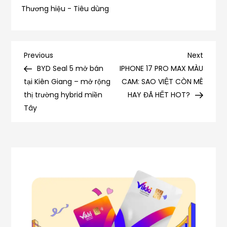
Thương hiệu - Tiêu dùng
Điều
Previous
Next
Previous
Next
Post
Post
BYD Seal 5 mở bán
IPHONE 17 PRO MAX MÀU
hướng
tại Kiên Giang – mở rộng
CAM: SAO VIỆT CÒN MÊ
thị trường hybrid miền
HAY ĐÃ HẾT HOT?
bài
Tây
viết