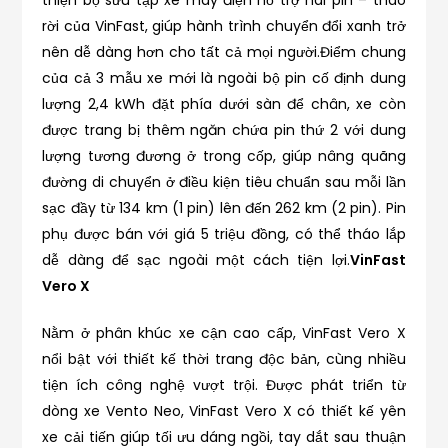
rời của VinFast, giúp hành trình chuyển đổi xanh trở
nên dễ dàng hơn cho tất cả mọi người.Điểm chung
của cả 3 mẫu xe mới là ngoài bộ pin cố định dung
lượng 2,4 kWh đặt phía dưới sàn để chân, xe còn
được trang bị thêm ngăn chứa pin thứ 2 với dung
lượng tương đương ở trong cốp, giúp nâng quãng
đường di chuyển ở điều kiện tiêu chuẩn sau mỗi lần
sạc đầy từ 134 km (1 pin) lên đến 262 km (2 pin). Pin
phụ được bán với giá 5 triệu đồng, có thể tháo lắp
dễ dàng để sạc ngoài một cách tiện lợi.
VinFast
Vero X
Nằm ở phân khúc xe cận cao cấp, VinFast Vero X
nổi bật với thiết kế thời trang độc bản, cùng nhiều
tiện ích công nghệ vượt trội. Được phát triển từ
dòng xe Vento Neo, VinFast Vero X có thiết kế yên
xe cải tiến giúp tối ưu dáng ngồi, tay dắt sau thuận