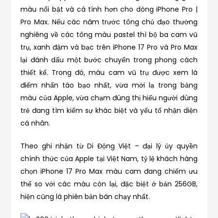
màu nổi bật và cá tính hơn cho dòng iPhone Pro |
Pro Max. Nếu các năm trước tông chủ đạo thường
nghiêng về các tông màu pastel thì bộ ba cam vũ
trụ, xanh đậm và bạc trên iPhone 17 Pro và Pro Max
lại đánh dấu một bước chuyển trong phong cách
thiết kế. Trong đó, màu cam vũ trụ được xem là
điểm nhấn táo bạo nhất, vừa mới lạ trong bảng
màu của Apple, vừa chạm đúng thị hiếu người dùng
trẻ đang tìm kiếm sự khác biệt và yếu tố nhận diện
cá nhân.
Theo ghi nhận từ Di Động Việt – đại lý ủy quyền
chính thức của Apple tại Việt Nam, tỷ lệ khách hàng
chọn iPhone 17 Pro Max màu cam đang chiếm ưu
thế so với các màu còn lại, đặc biệt ở bản 256GB,
hiện cũng là phiên bản bán chạy nhất.