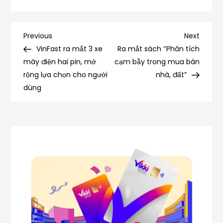
Điều
Previous
Next
Previous
Next
Post
Post
VinFast ra mắt 3 xe
Ra mắt sách ‘’Phân tích
hướng
máy điện hai pin, mở
cạm bẫy trong mua bán
rộng lựa chọn cho người
nhà, đất”
bài
dùng
viết