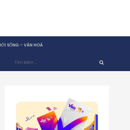
ĐỜI SỐNG – VĂN HOÁ
Tìm
kiếm
cho: