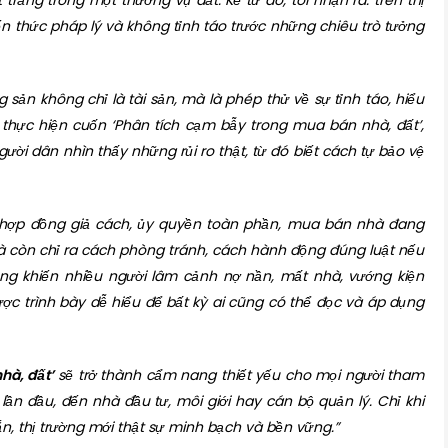
trắng trong một thương vụ đất. Kể từ đó, tôi nhận ra: trên thị
ến thức pháp lý và không tỉnh táo trước những chiêu trò tưởng
 sản không chỉ là tài sản, mà là phép thử về sự tỉnh táo, hiểu
ả thực hiện cuốn ‘Phân tích cạm bẫy trong mua bán nhà, đất’,
ười dân nhìn thấy những rủi ro thật, từ đó biết cách tự bảo vệ
 hợp đồng giả cách, ủy quyền toàn phần, mua bán nhà đang
mà còn chỉ ra cách phòng tránh, cách hành động đúng luật nếu
ừng khiến nhiều người lâm cảnh nợ nần, mất nhà, vướng kiện
được trình bày dễ hiểu để bất kỳ ai cũng có thể đọc và áp dụng
hà, đất’
sẽ trở thành cẩm nang thiết yếu cho mọi người tham
lần đầu, đến nhà đầu tư, môi giới hay cán bộ quản lý. Chỉ khi
n, thị trường mới thật sự minh bạch và bền vững.”