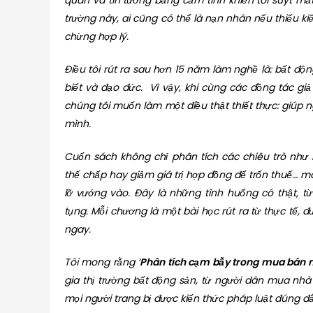
quan và tin tưởng bằng cảm tính khiến tôi suýt mất 
trường này, ai cũng có thể là nạn nhân nếu thiếu ki
chừng hợp lý.
Điều tôi rút ra sau hơn 15 năm làm nghề là: bất động
biết và đạo đức. Vì vậy, khi cùng các đồng tác gi
chúng tôi muốn làm một điều thật thiết thực: giúp ng
mình.
Cuốn sách không chỉ phân tích các chiêu trò như
thế chấp hay giảm giá trị hợp đồng để trốn thuế… 
lỡ vướng vào. Đây là những tình huống có thật, t
tụng. Mỗi chương là một bài học rút ra từ thực tế, 
ngay.
Tôi mong rằng ‘
Phân tích cạm bẫy trong mua bán n
gia thị trường bất động sản, từ người dân mua nhà 
mọi người trang bị được kiến thức pháp luật đúng đắ