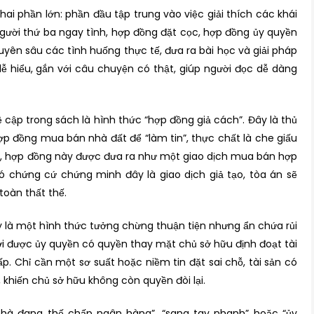
i phần lớn: phần đầu tập trung vào việc giải thích các khái
gười thứ ba ngay tình, hợp đồng đặt cọc, hợp đồng ủy quyền
uyên sâu các tình huống thực tế, đưa ra bài học và giải pháp
dễ hiểu, gắn với câu chuyện có thật, giúp người đọc dễ dàng
ập trong sách là hình thức “hợp đồng giả cách”. Đây là thủ
ợp đồng mua bán nhà đất để “làm tin”, thực chất là che giấu
 nợ, hợp đồng này được đưa ra như một giao dịch mua bán hợp
ó chứng cứ chứng minh đây là giao dịch giả tạo, tòa án sẽ
oàn thất thế.
y là một hình thức tưởng chừng thuận tiện nhưng ẩn chứa rủi
ười được ủy quyền có quyền thay mặt chủ sở hữu định đoạt tài
. Chỉ cần một sơ suất hoặc niềm tin đặt sai chỗ, tài sản có
 khiến chủ sở hữu không còn quyền đòi lại.
hà đang thế chấp ngân hàng”, “sang tay nhanh” hoặc “ủy