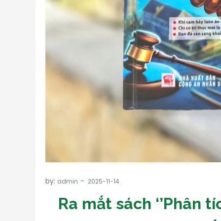
by:
admin
Ra mắt sách ‘’Phân t