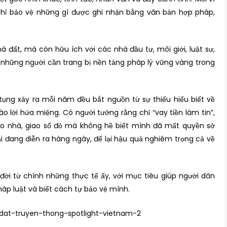
 chỉ bảo vệ những gì được ghi nhận bằng văn bản hợp pháp,
đất, mà còn hữu ích với các nhà đầu tư, môi giới, luật sư,
cả những người cần trang bị nền tảng pháp lý vững vàng trong
tụng xảy ra mỗi năm đều bắt nguồn từ sự thiếu hiểu biết về
ào lời hứa miệng. Có người tưởng rằng chỉ “vay tiền làm tin”,
ao nhà, giao sổ đỏ mà không hề biết mình đã mất quyền sở
 đang diễn ra hàng ngày, để lại hậu quả nghiêm trọng cả về
đời từ chính những thực tế ấy, với mục tiêu giúp người dân
áp luật và biết cách tự bảo vệ mình.