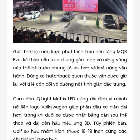
Golf thế hệ mới được phát triển trên nền tảng MQB
Evo, kế thừa cấu trúc khung gầm nhẹ và cứng vững
của thế hệ trước nhưng tối ưu hơn về khả năng vận
hành. Dáng xe hatchback quen thuộc vẫn được giữ
lại, với tỉ lệ cân đối và đường nét tinh giản đặc trưng.
Cụm đèn IQ.Light Matrix LED cùng dải định vị mảnh
nối liền logo Volkswagen giúp phần đầu xe hiện đại
hơn, trong khi đuôi xe được nhấn bằng cản sau thể
thao và dải đèn hậu hiệu ứng 3D. Tùy phiên bản,
Golf sở hữu mâm kích thước 18-19 inch cùng các
chi tiết khí động học.