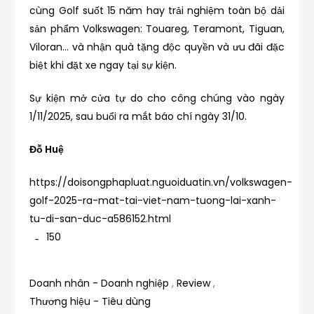
cùng Golf suốt 15 năm hay trải nghiệm toàn bộ dải
sản phẩm Volkswagen: Touareg, Teramont, Tiguan,
Viloran… và nhận quà tặng độc quyền và ưu đãi đặc
biệt khi đặt xe ngay tại sự kiện.
Sự kiện mở cửa tự do cho công chúng vào ngày
1/11/2025, sau buổi ra mắt báo chí ngày 31/10.
Đỗ Huệ
https://doisongphapluat.nguoiduatin.vn/volkswagen-
golf-2025-ra-mat-tai-viet-nam-tuong-lai-xanh-
tu-di-san-duc-a586152.html
150
Doanh nhân - Doanh nghiệp
,
Review
,
Thương hiệu - Tiêu dùng