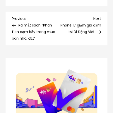
Điều
Previous
Next
Previous
Next
Post
Post
Ra mắt sách ‘’Phân
iPhone 17 giảm giá đậm
hướng
tích cạm bẫy trong mua
tại Di Động Việt
bán nhà, đất”
bài
viết