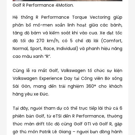
Golf R Performance 4Motion.
Hệ thống R Performance Torque Vectoring giúp
phân bổ mô-men xoắn linh hoạt giữa các bánh,
tăng độ bám và kiểm soát khi vào cua. Xe đạt tốc
độ tối đa 270 km/h, có 5 chế độ lái (Comfort,
Normal, Sport, Race, Individual) và phanh hiệu năng
cao màu xanh “R”.
Cùng lễ ra mắt Golf, Volkswagen tổ chức sự kiện
Volkswagen Experience Day tại Công viên Bờ sông
Sài Gòn, mang đến trải nghiệm 360° cho khách
hàng yêu xe Đức.
Tại đây, người tham dự có thể trực tiếp lái thử cả 6
phiên bản Golf, từ eTSI đến R Performance, thưởng
thức màn drift tốc độ cùng Golf GTI và Golf R, gặp
gỡ thủ môn Patrik Lê Giang – người bạn đồng hành