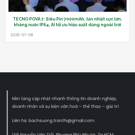
TECNO POVA 7: Siêu Pin 7000mAh, tản nhiệt cực lớn,
kháng nước IP64, AI tối ưu hiệu suất dùng ngoài trời
Nền tảng cập nhật nhanh thông tin doanh nghiệp,
doanh nhân và sự kiện văn hoá – thể thao – giải trí
Liên hệ: bachsuong.tranthi@gmail.com
146 Nguyễn Văn Trỗi, Phường Phú Nhuận, Tp.HCM