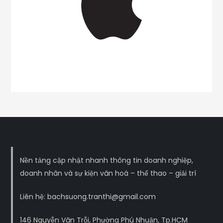
Nền tảng cập nhật nhanh thông tin doanh nghiệp,
doanh nhân và sự kiện văn hoá – thể thao – giải trí
Liên hệ: bachsuong.tranthi@gmail.com
146 Nguyễn Văn Trỗi, Phường Phú Nhuận, Tp.HCM