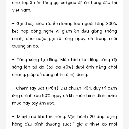
cho top 3 nền tảng gọi xe/giao đồ ăn hàng đầu tại
Việt Nam.
– Gọi thoại siêu rõ: Âm lượng loa ngoài tăng 300%
kết hợp công nghệ AI giảm ồn dấu giọng thông
minh, cho cuộc gọi rõ ràng ngay cả trong môi
trường ồn ào.
– Tăng sáng tự động: Màn hình tự động tăng độ
sáng lên tối đa (tối đa 40%) dưới ánh nắng chói
chang, giúp dễ dàng nhìn rõ nội dung.
– Chạm tay ướt (IP64): Đạt chuẩn IP64, duy trì cảm
ứng chính xác 90% ngay cả khi màn hình dính nước
mưa hay tay ẩm ướt.
– Mượt mà khi trời nóng: Vận hành 20 ứng dụng
hàng đầu bình thường suốt 1 giờ ở nhiệt độ môi