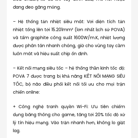
đang đeo găng mỏng.
– Hệ thống tản nhiệt siêu mát: Với diện tích tản
nhiệt tổng lên tới 15.201mm² (lớn nhất lịch sử POVA)
và tấm graphite công suất 1600W/m.K, nhiệt lượng
được phân tán nhanh chóng, giữ cho vùng tay cầm
luôn mát và hiệu suất chip ổn định.
– Kết nối mạng siêu tốc – hệ thống thần kinh tốc độ:
POVA 7 được trang bị khả năng KẾT NỐI MẠNG SIÊU
TỐC, bộ não điều phối kết nối tối ưu cho mọi trận
chiến online:
+ Công nghệ tranh quyền Wi-Fi: Ưu tiên chiếm
dụng băng thông cho game, tăng tới 20% tốc độ xử
lý tín hiệu mạng. Vào trận nhanh hơn, không lo giật
lag.