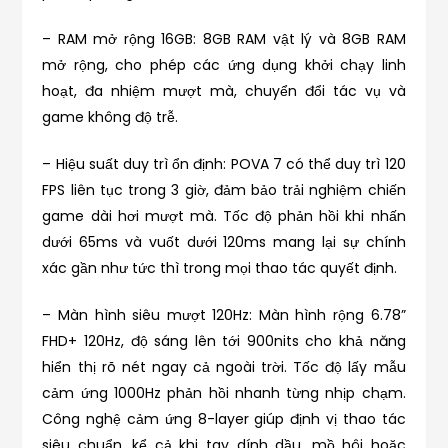
– RAM mở rộng 16GB: 8GB RAM vật lý và 8GB RAM
mở rộng, cho phép các ứng dụng khởi chạy linh
hoạt, đa nhiệm mượt mà, chuyển đổi tác vụ và
game không độ trễ.
– Hiệu suất duy trì ổn định: POVA 7 có thể duy trì 120
FPS liên tục trong 3 giờ, đảm bảo trải nghiệm chiến
game dài hơi mượt mà. Tốc độ phản hồi khi nhấn
dưới 65ms và vuốt dưới 120ms mang lại sự chính
xác gần như tức thì trong mọi thao tác quyết định.
– Màn hình siêu mượt 120Hz: Màn hình rộng 6.78”
FHD+ 120Hz, độ sáng lên tới 900nits cho khả năng
hiển thị rõ nét ngay cả ngoài trời. Tốc độ lấy mẫu
cảm ứng 1000Hz phản hồi nhanh từng nhịp chạm.
Công nghệ cảm ứng 8-layer giúp định vị thao tác
siêu chuẩn, kể cả khi tay dính dầu, mồ hôi hoặc