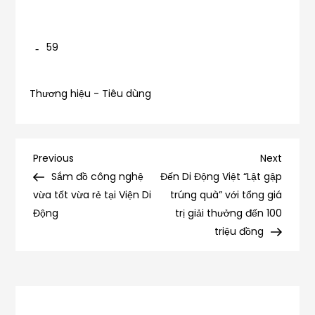
59
Thương hiệu - Tiêu dùng
Điều
Previous
Next
Previous
Next
Post
Post
Sắm đồ công nghệ
Đến Di Động Việt “Lật gập
hướng
vừa tốt vừa rẻ tại Viện Di
trúng quà” với tổng giá
Động
trị giải thưởng đến 100
bài
triệu đồng
viết