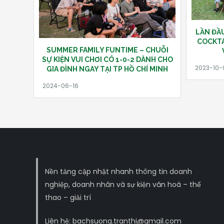
LẦN ĐẦU
COCKTA
SUMMER FAMILY FUNTIME – CHUỖI
SỰ KIỆN VUI CHƠI CÓ 1-0-2 DÀNH CHO
GIA ĐÌNH NGAY TẠI TP HỒ CHÍ MINH
Nền tảng cập nhật nhanh thông tin doanh
nghiệp, doanh nhân và sự kiện văn hoá – thể
thao – giải trí
Liên hệ: bachsuong.tranthi@gmail.com