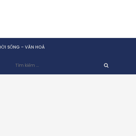
ĐỜI SỐNG – VĂN HOÁ
Tìm
kiếm
cho: