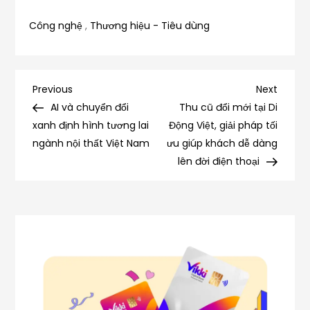
Công nghệ
,
Thương hiệu - Tiêu dùng
Điều
Previous
Next
Previous
Next
Post
Post
AI và chuyển đổi
Thu cũ đổi mới tại Di
hướng
xanh định hình tương lai
Động Việt, giải pháp tối
ngành nội thất Việt Nam
ưu giúp khách dễ dàng
bài
lên đời điện thoại
viết