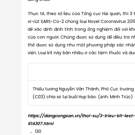
Thực tế, theo số liệu của Tổng cục Hải quan, thì 
vi-rút SARS-Co-2 chủng loại Novel Coronavirus 2019
để xác định định tính trong ống nghiệm đối với 
của con người. Chúng được sử dụng để điều tra n
thể được sử dụng như một phương pháp xác nhận l
viện. Loại kít này bán nhiều ở các tiệm thuốc và đ
Thiếu tướng Nguyễn Văn Thành, Phó Cục trưởng 
(C03) chia sẻ tại buổi Họp báo. (ảnh: Minh Trúc)
https://dangcongsan.vn/thoi-su/3-trieu-kit-te
614307.html
130