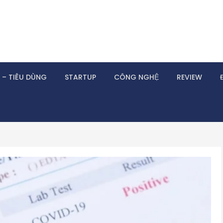
 – TIÊU DÙNG
STARTUP
CÔNG NGHỆ
REVIEW