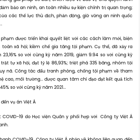
 đảm bảo an ninh, an toàn nhiều sự kiện chính trị quan trọng;
ủa các thế lực thù địch, phản động, giữ vững an ninh quốc
1…
phạm được triển khai quyết liệt với các cách làm mới, biện
 toàn xã hội; kiềm chế gia tăng tội phạm. Cụ thể, đã xảy ra
ảm 23,16% so với cùng kỳ năm 2019, giảm 9.94 so với cùng kỳ
trật tự xã hội, đạt tỷ lệ 86,93%; triệt phá 335 băng, nhóm tội
ruy nã. Công tác đấu tranh phòng, chống tội phạm về tham
ghệ cao, môi trường… được quan tâm chỉ đạo đạt kết quả tích
1,45% so với cùng kỳ năm 2021…
 đến vụ án Việt Á
est COVID-19 do Học viện Quân y phối hợp với Công ty Việt Á
hanh.
st nhanh COVID-19 Công ty Việt Á nhập về không liên quan đến