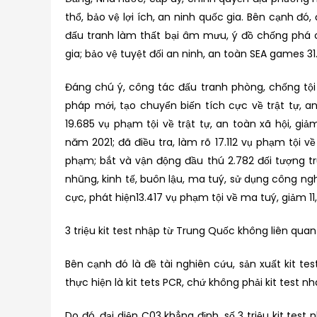
thổ, bảo vệ lợi ích, an ninh quốc gia. Bên cạnh đó,
đấu tranh làm thất bại âm mưu, ý đồ chống phá c
gia; bảo vệ tuyệt đối an ninh, an toàn SEA games 3
Đáng chú ý, công tác đấu tranh phòng, chống tội 
pháp mới, tạo chuyển biến tích cực về trật tự, an
19.685 vụ phạm tội về trật tự, an toàn xã hội, gi
năm 2021; đã điều tra, làm rõ 17.112 vụ phạm tội về 
phạm; bắt và vận động đầu thú 2.782 đối tượng t
nhũng, kinh tế, buôn lậu, ma tuý, sử dụng công n
cực, phát hiện13.417 vụ phạm tội về ma tuý, giảm 1
3 triệu kit test nhập từ Trung Quốc không liên quan
Bên cạnh đó là đề tài nghiên cứu, sản xuất kit t
thực hiện là kit tets PCR, chứ không phải kit test n
Do đó, đại diện C03 khẳng định, số 3 triệu kit te