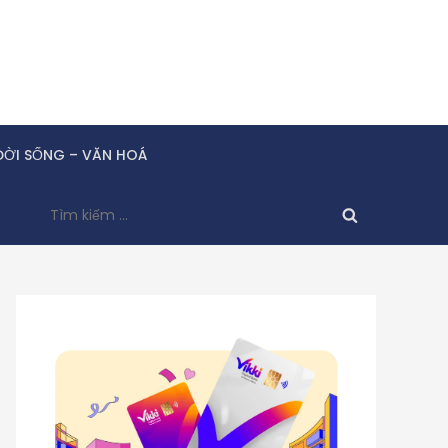
ĐỜI SỐNG – VĂN HOÁ
Tìm
kiếm
cho: