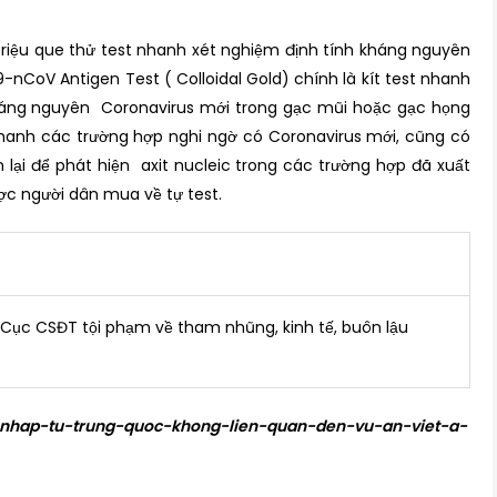
3 triệu que thử test nhanh xét nghiệm định tính kháng nguyên
-nCoV Antigen Test ( Colloidal Gold) chính là kít test nhanh
kháng nguyên Coronavirus mới trong gạc mũi hoặc gạc họng
hanh các trường hợp nghi ngờ có Coronavirus mới, cũng có
ại để phát hiện axit nucleic trong các trường hợp đã xuất
ược người dân mua về tự test.
Cục CSĐT tội phạm về tham nhũng, kinh tế, buôn lậu
st-nhap-tu-trung-quoc-khong-lien-quan-den-vu-an-viet-a-