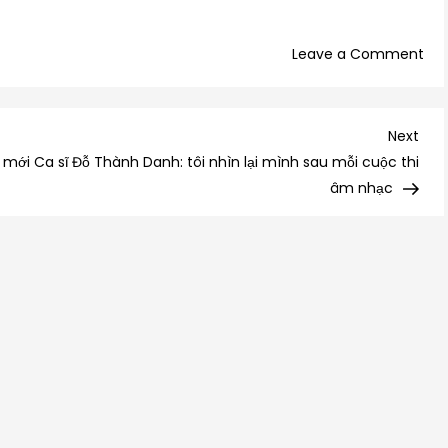
on
Leave a Comment
3
TRI
KIT
Nex
Next
TES
Post
 mới
Ca sĩ Đỗ Thành Danh: tôi nhìn lại mình sau mỗi cuộc thi
NH
âm nhạc
TỪ
TR
QU
KH
LIÊN
QU
ĐẾ
VỤ
ÁN
VIỆ