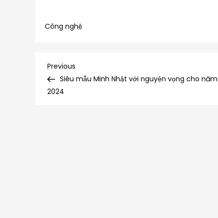
Công nghệ
Điều
Previous
Previous
Post
Siêu mẫu Minh Nhật với nguyện vọng cho năm
hướng
2024
bài
viết