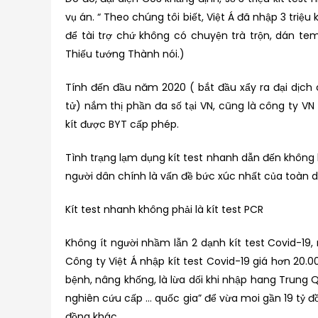
vụ án. “ Theo chúng tôi biết, Việt Á đã nhập 3 tri
để tài trợ chứ không có chuyện trà trộn, dán te
Thiếu tướng Thành nói.)
Tính đến đầu năm 2020 ( bắt đầu xẩy ra đại dịch c
tử) nắm thị phần đa số tại VN, cũng là công ty VN
kít được BYT cấp phép.
Tình trạng lạm dụng kít test nhanh dẫn đến không
người dân chính là vấn đề bức xúc nhất của toàn d
Kít test nhanh không phải là kít test PCR
Không ít người nhầm lẫn 2 dạnh kít test Covid-19,
Công ty Việt Á nhập kít test Covid-19 giá hơn 20.0
bệnh, nâng khống, là lừa dối khi nhập hang Trung
nghiên cứu cấp … quốc gia” để vừa moi gần 19 tỷ đ
đồng khác.