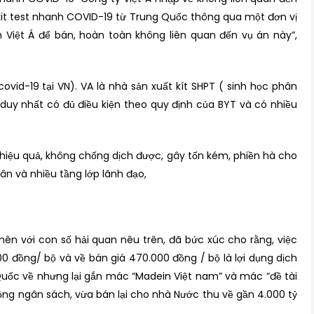
ệu kit test nhanh COVID-19 từ Trung Quốc thông qua một đơn vị
m Việt Á để bán, hoàn toàn không liên quan đến vụ án này”,
ovid-19 tại VN). VA là nhà sản xuất kít SHPT ( sinh học phân
 duy nhất có đủ điều kiện theo quy định của BYT và có nhiều
 hiệu quả, không chống dịch được, gây tốn kém, phiền hà cho
ân và nhiều tầng lớp lãnh đạo,
 nên với con số hải quan nêu trên, đã bức xúc cho rằng, việc
00 đồng/ bộ và về bán giá 470.000 đồng / bộ là lợi dụng dịch
 Quốc về nhưng lại gắn mác “Madein Việt nam” và mác “đề tài
ồng ngân sách, vừa bán lại cho nhà Nước thu về gần 4.000 tỷ