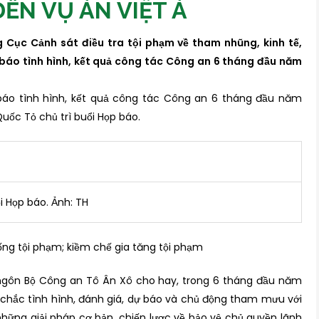
ẾN VỤ ÁN VIỆT Á
Cục Cảnh sát điều tra tội phạm về tham nhũng, kinh tế,
 báo tình hình, kết quả công tác Công an 6 tháng đầu năm
báo tình hình, kết quả công tác Công an 6 tháng đầu năm
uốc Tỏ chủ trì buổi Họp báo.
i Họp báo. Ảnh: TH
hống tội phạm; kiềm chế gia tăng tội phạm
ngôn Bộ Công an Tô Ân Xô cho hay, trong 6 tháng đầu năm
chắc tình hình, đánh giá, dự báo và chủ động tham mưu với
hững giải pháp cơ bản, chiến lược về bảo vệ chủ quyền lãnh