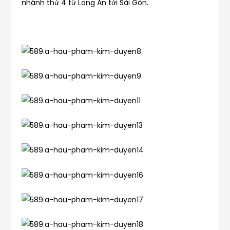
nhánh thứ 4 từ Long An tới Sài Gòn.