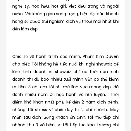
nghệ sỹ, hoa hậu, hot girl, việt kiều trong và ngoài
nước. Với không gian sang trọng, hiện đại các khach
hàng sẽ được trải nghiệm dịch vụ thoải mái nhất khi
đến làm đẹp.
Chia sẻ về hành trình của mình, Phạm Kim Duyên
cho biết: Tôi không hề tiếc nuối khi nghỉ showbiz để
làm kinh doanh vì showbiz chỉ có thời còn kinh
doanh thì dù bao nhiêu tuổi mình vẫn có thể kiếm
ra tiền. 3 chị em tôi rất mê lĩnh vực mang đẹp, đã
dành nhiều năm để học hành và rèn luyện. Thời
điểm khó khăn nhất phải kể đến 2 năm dịch bệnh,
chúng tôi stress vì phải duy trì 2 chi nhánh. May
mắn sau dịch lượng khách ổn định, tôi mở tiếp chi
nhánh thứ 3 và hiện tại tôi tiếp tục khai trương chi