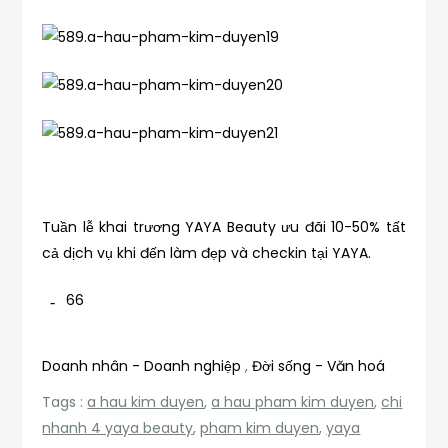
Tuần lễ khai trương YAYA Beauty ưu đãi 10-50% tất
cả dịch vụ khi đến làm đẹp và checkin tại YAYA.
66
Doanh nhân - Doanh nghiệp
,
Đời sống - Văn hoá
Tags :
a hau kim duyen
,
a hau pham kim duyen
,
chi
nhanh 4 yaya beauty
,
pham kim duyen
,
yaya