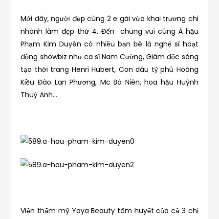
Mới đây, người đẹp cùng 2 e gái vừa khai trương chi
nhánh làm đẹp thứ 4. Đến chung vui cùng Á hậu
Phạm Kim Duyên có nhiều bạn bè là nghệ sĩ hoạt
động showbiz như ca sĩ Nam Cường, Giám đốc sáng
tạo thời trang Henri Hubert, Con dâu tỷ phú Hoàng
Kiều Đào Lan Phương, Mc Bá Niên, hoa hậu Huỳnh
Thuý Anh…
Viện thẩm mỹ Yaya Beauty tâm huyết của cả 3 chị