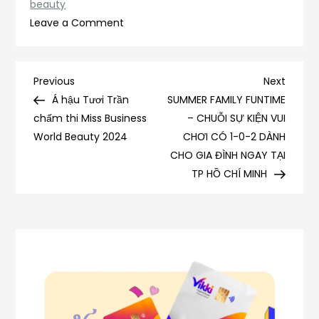
beauty
on
Leave a Comment
Á
hậu
Phạm
Điều
Previous
Next
Previous
Next
Kim
Post
Post
Á hậu Tươi Trần
SUMMER FAMILY FUNTIME
hướng
Duyên
chấm thi Miss Business
– CHUỖI SỰ KIỆN VUI
cùng
World Beauty 2024
CHƠI CÓ 1-0-2 DÀNH
bài
2
CHO GIA ĐÌNH NGAY TẠI
em
TP HỒ CHÍ MINH
viết
gái
khai
trương
chi
nhánh
làm
đẹp
thứ