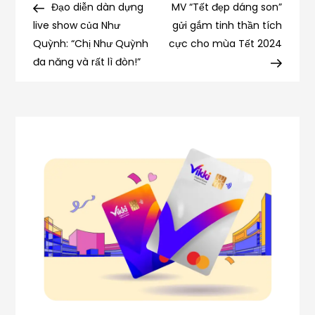
rằng
Post
Post
Đạo diễn dàn dựng
MV “Tết đẹp dáng son”
hướng
”ngày
live show của Như
gửi gắm tinh thần tích
Sinh
Quỳnh: “Chị Như Quỳnh
cực cho mùa Tết 2024
bài
nhật
đa năng và rất lì đòn!”
nghệ
viết
sĩ
Hòa
Hiệp
nhưng
là
minishow
của
Bá
Thắng”