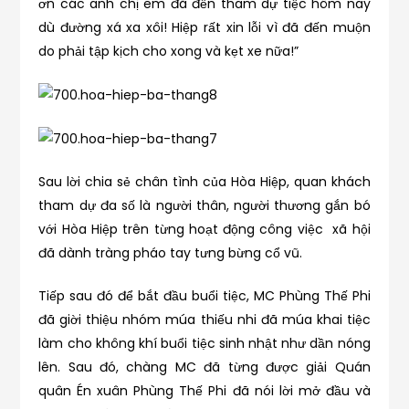
ơn các anh chị em đã đến tham dự tiệc hôm nay
dù đường xá xa xôi! Hiệp rất xin lỗi vì đã đến muộn
do phải tập kịch cho xong và kẹt xe nữa!”
Sau lời chia sẻ chân tình của Hòa Hiệp, quan khách
tham dự đa số là người thân, người thương gắn bó
với Hòa Hiệp trên từng hoạt động công việc xã hội
đã dành tràng pháo tay tưng bừng cổ vũ.
Tiếp sau đó để bắt đầu buổi tiệc, MC Phùng Thế Phi
đã giời thiệu nhóm múa thiếu nhi đã múa khai tiệc
làm cho không khí buổi tiệc sinh nhật như dần nóng
lên. Sau đó, chàng MC đã từng được giải Quán
quân Én xuân Phùng Thế Phi đã nói lời mở đầu và