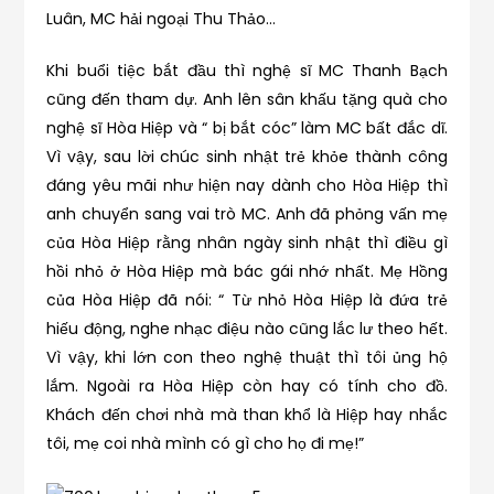
Luân, MC hải ngoại Thu Thảo…
Khi buổi tiệc bắt đầu thì nghệ sĩ MC Thanh Bạch
cũng đến tham dự. Anh lên sân khấu tặng quà cho
nghệ sĩ Hòa Hiệp và “ bị bắt cóc” làm MC bất đắc dĩ.
Vì vậy, sau lời chúc sinh nhật trẻ khỏe thành công
đáng yêu mãi như hiện nay dành cho Hòa Hiệp thì
anh chuyển sang vai trò MC. Anh đã phỏng vấn mẹ
của Hòa Hiệp rằng nhân ngày sinh nhật thì điều gì
hồi nhỏ ở Hòa Hiệp mà bác gái nhớ nhất. Mẹ Hồng
của Hòa Hiệp đã nói: “ Từ nhỏ Hòa Hiệp là đứa trẻ
hiếu động, nghe nhạc điệu nào cũng lắc lư theo hết.
Vì vậy, khi lớn con theo nghệ thuật thì tôi ủng hộ
lắm. Ngoài ra Hòa Hiệp còn hay có tính cho đồ.
Khách đến chơi nhà mà than khổ là Hiệp hay nhắc
tôi, mẹ coi nhà mình có gì cho họ đi mẹ!”