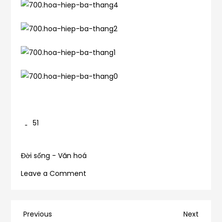
51
Đời sống - Văn hoá
on
Leave a Comment
Bạn
bè
đùa
Điều
Previous
Next
Previous
Next