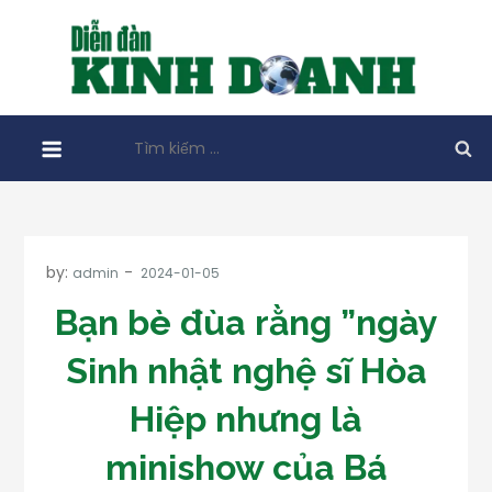
Skip
to
content
Tìm
kiếm
cho:
by:
admin
Bạn bè đùa rằng ”ngày
Sinh nhật nghệ sĩ Hòa
Hiệp nhưng là
minishow của Bá