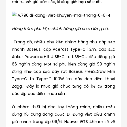
minh… với giá bán sốc, không giới hạn số suất.
Hàng trăm phụ kiện chính hãng giá chưa từng có.
Trong đó, nhiều phụ kiện chính hãng như cáp sạc
nhanh Baseus, cáp Acefast Type-C 1.2m, cáp sạc
Anker Powerline+ II U SB-C to USB-C… đều đồng giá
66 nghìn đồng. Một số phụ kiện đồng giá 99 nghìn
đồng như cáp sạc dây rút Baseus Free2Draw Mini
Type-C to Type-C 100W 1m, dây đeo điện thoại
Zagg… Đây là mức giá chưa từng có, kể cả trong
các dịp cao điểm mua sắm.
Ở nhóm thiết bị đeo tay thông minh, nhiều mẫu
đồng hồ cũng đang được Di Động Việt điều chỉnh
giá mạnh trong dịp 06/6. Huawei GTS 46mm sẽ về