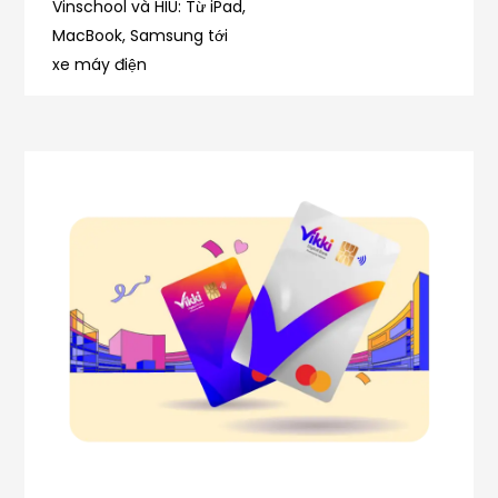
bài
đôi
Vinschool và HIU: Từ iPad,
6.6
MacBook, Samsung tới
viết
xe máy điện