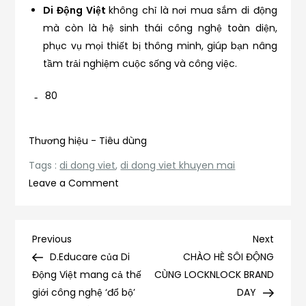
Di Động Việt
không chỉ là nơi mua sắm di động
mà còn là hệ sinh thái công nghệ toàn diện,
phục vụ mọi thiết bị thông minh, giúp bạn nâng
tầm trải nghiệm cuộc sống và công việc.
80
Thương hiệu - Tiêu dùng
Tags :
di dong viet
,
di dong viet khuyen mai
on
Leave a Comment
Di
Động
Việt
Điều
Previous
Next
Previous
Next
khuyến
Post
Post
D.Educare của Di
CHÀO HÈ SÔI ĐỘNG
hướng
mãi
Động Việt mang cả thế
CÙNG LOCKNLOCK BRAND
ngày
giới công nghệ ‘đổ bộ’
DAY