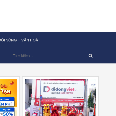
ĐỜI SỐNG – VĂN HOÁ
Tìm
kiếm
cho: