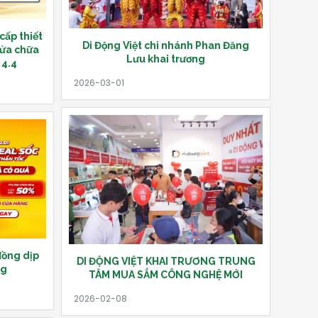
ấp thiết
Di Động Việt chi nhánh Phan Đăng
 sửa chữa
Lưu khai trương
 4.4
 đồng dịp
DI ĐỘNG VIỆT KHAI TRƯƠNG TRUNG
ng
TÂM MUA SẮM CÔNG NGHỆ MỚI