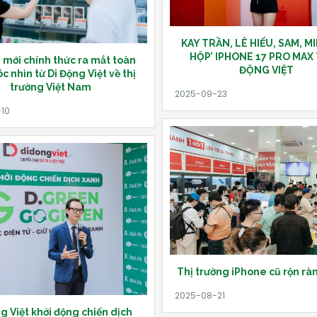
KAY TRẦN, LÊ HIẾU, SAM, MI
HỘP’ IPHONE 17 PRO MAX T
 mới chính thức ra mắt toàn
ĐỘNG VIỆT
c nhìn từ Di Động Việt về thị
trường Việt Nam
Thị trường iPhone cũ rộn ràn
g Việt khởi động chiến dịch