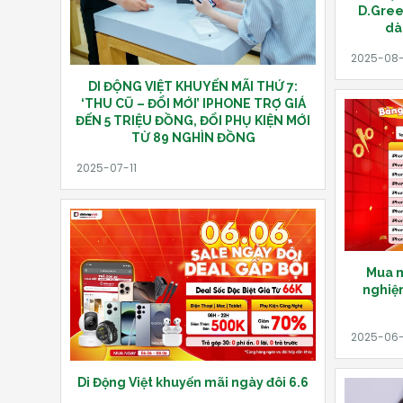
D.Gree
dà
DI ĐỘNG VIỆT KHUYẾN MÃI THỨ 7:
‘THU CŨ – ĐỔI MỚI’ IPHONE TRỢ GIÁ
ĐẾN 5 TRIỆU ĐỒNG, ĐỔI PHỤ KIỆN MỚI
TỪ 89 NGHÌN ĐỒNG
Mua má
nghiệm
Di Động Việt khuyến mãi ngày đôi 6.6