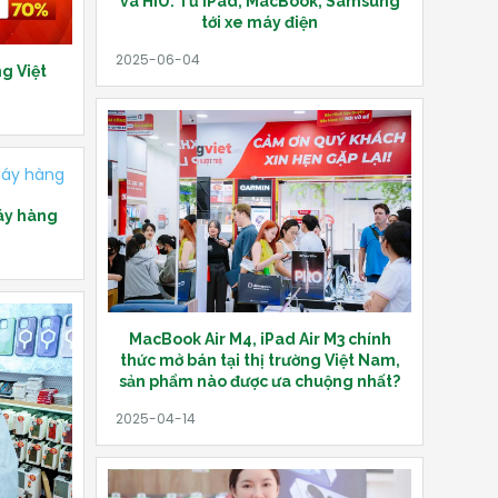
và HIU: Từ iPad, MacBook, Samsung
tới xe máy điện
ng Việt
áy hàng
MacBook Air M4, iPad Air M3 chính
thức mở bán tại thị trường Việt Nam,
sản phẩm nào được ưa chuộng nhất?