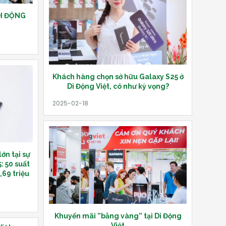
 DI ĐỘNG
Khách hàng chọn sở hữu Galaxy S25 ở
Di Động Việt, có như kỳ vọng?
lớn tại sự
: 50 suất
,69 triệu
Khuyến mãi ”bằng vàng” tại Di Động
Việt