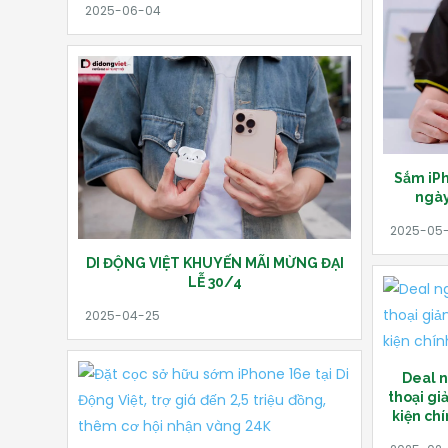
Sắm iPh
ngày
DI ĐỘNG VIỆT KHUYẾN MÃI MỪNG ĐẠI
LỄ 30/4
Deal n
thoại gi
kiện ch