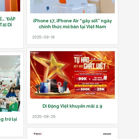
E… ‘ĐẬP
iPhone 17, iPhone Air “gây sốt” ngày
ẠI DI
chính thức mở bán tại Việt Nam
Di Động Việt khuyến mãi 2.9
g trở lại