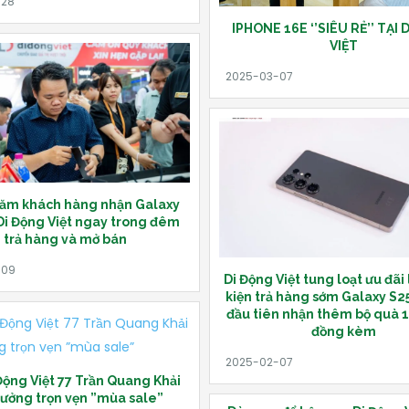
IPHONE 16E ‘’SIÊU RẺ’’ TẠI
VIỆT
răm khách hàng nhận Galaxy
 Di Động Việt ngay trong đêm
trả hàng và mở bán
Di Động Việt tung loạt ưu đãi 
kiện trả hàng sớm Galaxy S25
đầu tiên nhận thêm bộ quà 1
đồng kèm
Động Việt 77 Trần Quang Khải
hưởng trọn vẹn ”mùa sale”